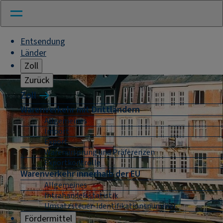
Entsendung
Länder
Zoll
Zurück
Zoll
Warenverkehr mit Drittländern
Allgemeines
Import
Export
Warenursprung und Präferenzen
Exportkontrolle
Warenverkehr innerhalb der EU
Allgemeines
Intrahandelsstatistik
Umsatzsteuer-Identifikationsnummer
Fördermittel