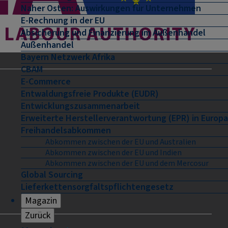
Naher Osten: Auswirkungen für Unternehmen
E-Rechnung in der EU
Absicherung und Finanzierung im Außenhandel
Außenhandel
Bayern Netzwerk Afrika
CBAM
E-Commerce
Entwaldungsfreie Produkte (EUDR)
Entwicklungszusammenarbeit
Erweiterte Herstellerverantwortung (EPR) in Europa
Freihandelsabkommen
Abkommen zwischen der EU und Australien
Abkommen zwischen der EU und Indien
Abkommen zwischen der EU und dem Mercosur
Global Sourcing
Lieferkettensorgfaltspflichtengesetz
Magazin
Zurück