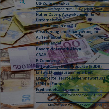
US-Zölle im Fokus
Umfragen zum US-Geschäft
Naher Osten: Auswirkungen für
Unternehmen
E-Rechnung in der EU
Absicherung und Finanzierung im
Außenhandel
Außenhandel
Bayern Netzwerk Afrika
CBAM
E-Commerce
Entwaldungsfreie Produkte (EUDR)
Entwicklungszusammenarbeit
Erweiterte Herstellerverantwortung
(EPR) in Europa
Freihandelsabkommen
Abkommen zwischen der EU und
Australien
Abkommen zwischen der EU und