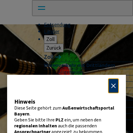
Entsendung
Länder
Zoll
Zurück
Zoll
Warenverkehr mit Drittländern
Allgemeines
Import
Export
Warenursprung und Präferenzen
Exportkontrolle
Hinweis
Warenverkehr innerhalb der EU
Diese Seite gehört zum
Außenwirtschaftsportal
Allgemeines
Bayern
.
Intrahandelsstatistik
Geben Sie bitte Ihre
PLZ
ein, um neben den
Umsatzsteuer-
regionalen Inhalten
auch die passenden
Identifikationsnummer
Ansprechpartner
angezeigt zu bekommen.