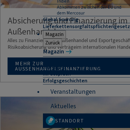
Indien
Abkommen zwischen der EU und
dem Mercosur
Absicherung und Finanzierung im
Global Sourcing
Lieferkettensorgfaltspflichtengesetz
Außenhandel
Magazin
Alles zu Finanzierung im Außenhandel und Exportgeschäf
Zurück
Risikoabsicherung und Verträgeim internationalen Hande
Magazin
Highlight-Termine 2026
MEHR ZUR
Spotlight
AUSSENHANDELSFINANZIERUNG
Im Gespräch
Erfolgsgeschichten
Veranstaltungen
Aktuelles
STANDORT