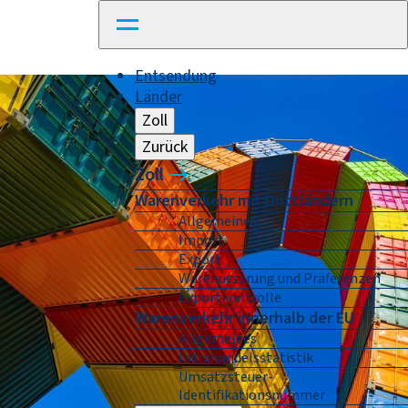
Entsendung
Länder
Zoll
Zurück
Zoll
Warenverkehr mit Drittländern
Allgemeines
Import
Export
Warenursprung und Präferenzen
Exportkontrolle
Warenverkehr innerhalb der EU
Allgemeines
Intrahandelsstatistik
Umsatzsteuer-
Identifikationsnummer