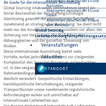
Abkommen zwischen der EU und
Ihr Guide für die internationale Beschaffung
Australien
Global Sourcing ist in vielen Unternehmen längst ein
Abkommen zwischen der EU und
fester Bestandteil der Beschaffungsstrategie.
Indien
Gleichzeitig gewinnt die internationale Beschaffung
Abkommen zwischen der EU und
zunehmend an strategischer Bedeutung: Sie dient nicht
dem Mercosur
mehr nur der Kostenoptimierung, sondern vor allem der
Global Sourcing
Sicherung von Versorgung, der Reduktion von
Lieferkettensorgfaltspflichtengesetz
Abhängigkeiten und der gezielten Steuerung von
Veranstaltungen
Risiken.
Diese internationale Ausrichtung bietet viele
Aktuelles
Vorteile, wobei jedoch eine Tendenz zur steigenden
Komplexität des Sourcing-Prozesses zu beobachten
ist. In den vergangenen Jahren haben sich die
STANDORT
Rahmenbedingungen für den weltweiten Einkauf
deutlich verändert. Geopolitische Entwicklungen,
handelspolitische Verschiebungen, steigende
Transportkosten sowie zunehmende regulatorische
Anforderungen wirken sich unmittelbar auf
internationale Lieferketten aus.
Vor diesem Hintergrund entwickeln sich Lieferanten