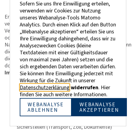
Sofern Sie uns Ihre Einwilligung erteilen,
Spezifikationen (z. B. Zeichnungen, Stücklisten)
verwenden wir Cookies zur Nutzung
Ergänzend empfiehlt es sich, die Zusammenarbeit
unseres Webanalyse-Tools Matomo
vertraglich abzusichern, beispielsweise durch klare
Analytics. Durch einen Klick auf den Button
Vereinbarungen zu Haftung, Gewährleistung
„Webanalyse akzeptieren“ erteilen Sie uns
oderweiteren rechtlichen Rahmenbedingungen.
Ihre Einwilligung dahingehend, dass wir zu
Nach der Abstimmung dieser Rahmenbedingungen kann
Analysezwecken Cookies (kleine
die erste Bestellung ausgelöst werden. Dabei sollten
Textdateien mit einer Gültigkeitsdauer
die vereinbarten Punkte eindeutig in der Bestellung
von maximal zwei Jahren) setzen und die
dokumentiert werden.
sich ergebenden Daten verarbeiten dürfen.
Im weiteren Verlauf ist Folgendes wichtig:
Sie können Ihre Einwilligung jederzeit mit
Wirkung für die Zukunft in unserer
Liefertermine und Bestellstatus aktiv verfolgen
Datenschutzerklärung
widerrufen
. Hier
Abweichungen frühzeitig erkennen und mit dem
finden Sie auch weitere Informationen.
Lieferanten abstimmen
WEBANALYSE
WEBANALYSE
Wareneingang systematisch prüfen (Menge,
ABLEHNEN
AKZEPTIEREN
Qualität, Spezifikationen)
Logistische und administrative Prozesse
sicherstellen (Transport, Zoll, Dokumente)