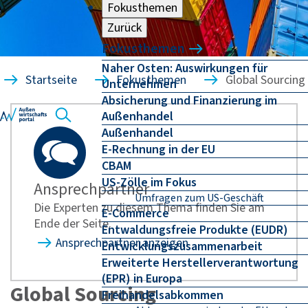
Fokusthemen
Zurück
Fokusthemen
Naher Osten: Auswirkungen für
Startseite
Fokusthemen
Global Sourcing
Unternehmen
Absicherung und Finanzierung im
Außenhandel
Außenhandel
E-Rechnung in der EU
CBAM
US-Zölle im Fokus
Ansprechpartner
Umfragen zum US-Geschäft
Die Experten zu diesem Thema finden Sie am
E-Commerce
Ende der Seite.
Entwaldungsfreie Produkte (EUDR)
Ansprechpartner anzeigen
Entwicklungszusammenarbeit
Erweiterte Herstellerverantwortung
(EPR) in Europa
Global Sourcing
Freihandelsabkommen