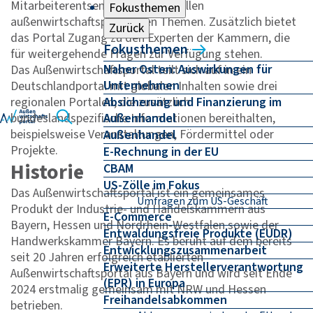
Mitarbeiterentsendung und aktuellen
Fokusthemen
außenwirtschaftspolitischen Themen. Zusätzlich bietet
Zurück
das Portal Zugang zu den Experten der Kammern, die
Fokusthemen
für weitergehende Fragen zur Verfügung stehen.
Naher Osten: Auswirkungen für
Das Außenwirtschaftsportal teilt sich auf in ein
Unternehmen
Deutschlandportal mit globalen Inhalten sowie drei
regionalen Portalen, die zusätzlich
Absicherung und Finanzierung im
bundeslandspezifische Informationen bereithalten,
Außenhandel
beispielsweise Veranstaltungen, Fördermittel oder
Außenhandel
Projekte.
E-Rechnung in der EU
Historie
CBAM
US-Zölle im Fokus
Das Außenwirtschaftsportal ist ein gemeinsames
Umfragen zum US-Geschäft
Produkt der Industrie- und Handelskammern aus
E-Commerce
Bayern, Hessen und Nordrhein-Westfalen sowie der
Entwaldungsfreie Produkte (EUDR)
Handwerkskammer Bayern. Es beruht auf dem bereits
Entwicklungszusammenarbeit
seit 20 Jahren erfolgreich etablierten
Erweiterte Herstellerverantwortung
Außenwirtschaftsportal aus Bayern und wird seit Ende
(EPR) in Europa
2024 erstmalig gemeinsam mit NRW und Hessen
Freihandelsabkommen
betrieben.