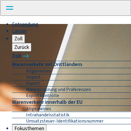
Entsendung
Länder
Zoll
Zurück
Zoll
Warenverkehr mit Drittländern
Allgemeines
Import
Export
Warenursprung und Präferenzen
Exportkontrolle
Warenverkehr innerhalb der EU
Allgemeines
Intrahandelsstatistik
Umsatzsteuer-Identifikationsnummer
Fokusthemen