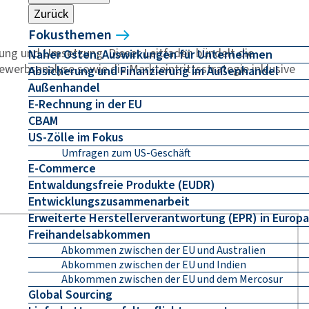
Zurück
Fokusthemen
rung und Umsetzung. Dieser Leitfaden bündelt die
Naher Osten: Auswirkungen für Unternehmen
ewerbsanalyse sowie die Markteintrittsstrategie inklusive
Absicherung und Finanzierung im Außenhandel
Außenhandel
E-Rechnung in der EU
CBAM
US-Zölle im Fokus
Umfragen zum US-Geschäft
E-Commerce
Entwaldungsfreie Produkte (EUDR)
Entwicklungszusammenarbeit
Erweiterte Herstellerverantwortung (EPR) in Europa
Freihandelsabkommen
Abkommen zwischen der EU und Australien
Abkommen zwischen der EU und Indien
Abkommen zwischen der EU und dem Mercosur
Global Sourcing