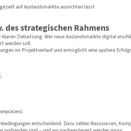
 gezielt auf Auslandsmärkte ausrichten lässt
zw. des strategischen Rahmens
r klaren Zielsetzung. Wer neue Auslandsmärkte digital erschl
t werden soll.
heidungen im Projektverlauf und ermöglicht eine spätere Erfol
d,
kenpräsenz.
enbedingungen entscheidend. Dazu zählen Ressourcen, Komp
uren vorhanden sind – und wo nachgesteuert werden muss.