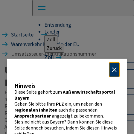
Entsendung
Länder
Startseite
Zoll
Zoll
Warenverkehr innerhalb der EU
Zurück
Umsatzsteuer-Identifikationsnummer
Zoll
Warenverkehr mit Drittländern
Umsatzsteuer-
Allgemeines
Import
Identifikationsnummer
Hinweis
Export
Warenursprung und Präferenzen
Diese Seite gehört zum
Außenwirtschaftsportal
Eine Umsatzsteuer-Identifikationsnummer (USt-ID) ist
Exportkontrolle
Bayern
.
nötig, wenn ein umsatzsteuerpflichtiger
Geben Sie bitte Ihre
PLZ
ein, um neben den
Warenverkehr innerhalb der EU
Regelunternehmer mit einem anderen
regionalen Inhalten
auch die passenden
Allgemeines
Regelunternehmer eines anderen EU-Lands
Ansprechpartner
angezeigt zu bekommen.
Intrahandelsstatistik
Geschäftsbeziehungen (B2B) unterhält.
Sie sind nicht aus Bayern? Dann können Sie diese
Umsatzsteuer-
Als umsatzsteuerpflichtiger Regelunternehmer gilt ein
Seite dennoch besuchen, indem Sie diesen Hinweis
Identifikationsnummer
Unternehmer, der Umsatzsteuer an das Finanzamt
schließen.