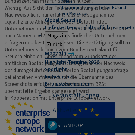
Bundeszentralamts für Steuern nutzen.
Indien
Wichtig: Aus Sicht der Finanzverwaltung ist die
Abkommen zwischen der EU und
dem Mercosur
Nachweispflicht nur erfüllt, falls eine sogenannte
Global Sourcing
„qualifizierte Abfrage“ der USt-ID stattfindet.
Lieferkettensorgfaltspflichtengesetz
Unternehmen müssen neben der Gültigkeit der USt-ID
auch Namen und Adresse ausländischer Unternehmen
Magazin
erfragen und bestätigen lassen. Die Bestätigung sollten
Zurück
Unternehmer schriftlich vom Bundeszentralamt für
Magazin
Steuern einholen! Abweichend vom Grundsatz der
Highlight-Termine 2026
amtlichen Bestätigungsmitteilung kann der Nachweis
Spotlight
der durchgeführten qualifizierten Bestätigungsabfrage
Im Gespräch
bei einzelnen Anfragen durch die Übernahme des
Erfolgsgeschichten
Screenshots erfolgen, auf dem das vom BZSt
übermittelte Ergebnis angezeigt wird
Veranstaltungen
In Kooperation mit Enterprise Europe Network
Aktuelles
STANDORT