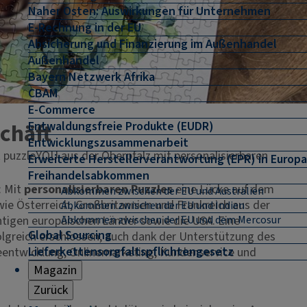
Naher Osten: Auswirkungen für Unternehmen
E-Rechnung in der EU
Absicherung und Finanzierung im Außenhandel
Außenhandel
Bayern Netzwerk Afrika
CBAM
E-Commerce
chäft
Entwaldungsfreie Produkte (EUDR)
Entwicklungszusammenarbeit
puzzleYOU aus der Oberpfalz mit personalisierbaren
Erweiterte Herstellerverantwortung (EPR) in Europa
Freihandelsabkommen
: Mit
personalisierbaren Puzzles
eine Lücke auf dem
Abkommen zwischen der EU und Australien
wie Österreich, Großbritannien und Frankreich aus der
Abkommen zwischen der EU und Indien
chtigen europäischen Länder sowie die USA. Eine
Abkommen zwischen der EU und dem Mercosur
Global Sourcing
olgreich erschlossen, auch dank der Unterstützung des
Lieferkettensorgfaltspflichtengesetz
reentwicklung, Onlinemarketing, Kundenservice und
Magazin
Zurück