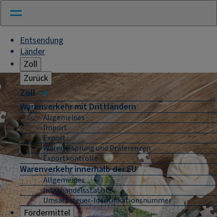
Entsendung
Länder
Zoll
Zurück
Zoll
Warenverkehr mit Drittländern
Allgemeines
Import
Export
Warenursprung und Präferenzen
Exportkontrolle
Warenverkehr innerhalb der EU
Allgemeines
Intrahandelsstatistik
Umsatzsteuer-Identifikationsnummer
Fördermittel