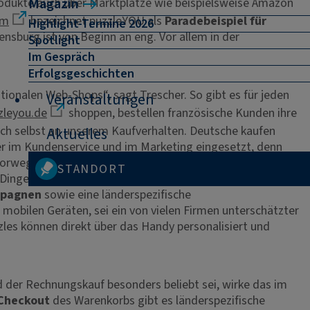
rodukte auch über Marktplätze wie beispielsweise Amazon
Magazin
im
bezeichnet puzzleYOU als
Paradebeispiel für
Highlight-Termine 2026
sburg ist von Beginn an eng. Vor allem in der
Spotlight
Im Gespräch
Erfolgsgeschichten
tionalen Web-Shops“, sagt Trescher. So gibt es für jeden
Veranstaltungen
leyou.de
shoppen, bestellen französische Kunden ihre
och selbst an unserem Kaufverhalten. Deutsche kaufen
Aktuelles
er im Kundenservice und im Marketing eingesetzt, denn
n norwegischer Webshop entstehen. Für den Erhalt der
STANDORT
Dinge beachten viele Unternehmen überhaupt nicht.“
mpagnen
sowie eine länderspezifische
f mobilen Geräten, sei ein von vielen Firmen unterschätzter
les können direkt über das Handy personalisiert und
 der Rechnungskauf besonders beliebt sei, wirke das im
Checkout
des Warenkorbs gibt es länderspezifische