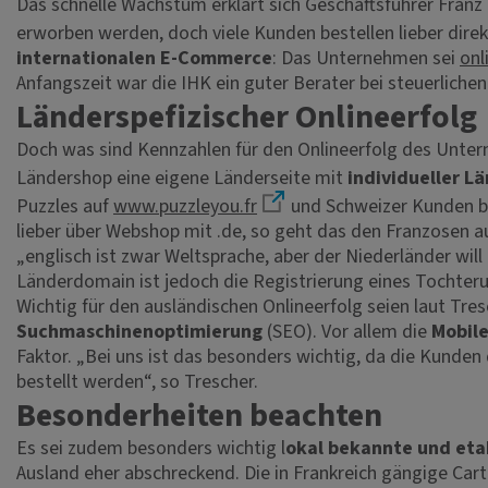
Das schnelle Wachstum erklärt sich Geschäftsführer Fran
erworben werden, doch viele Kunden bestellen lieber direk
internationalen E-Commerce
: Das Unternehmen sei
onl
Anfangszeit war die IHK ein guter Berater bei steuerlich
Länderspefizischer Onlineerfolg
Doch was sind Kennzahlen für den Onlineerfolg des Unterne
Ländershop eine eigene Länderseite mit
individueller 
Puzzles auf
www.puzzleyou.fr
und Schweizer Kunden b
lieber über Webshop mit .de, so geht das den Franzosen a
„englisch ist zwar Weltsprache, aber der Niederländer wil
Länderdomain ist jedoch die Registrierung eines Tochter
Wichtig für den ausländischen Onlineerfolg seien laut Tr
Suchmaschinenoptimierung
(SEO). Vor allem die
Mobile
Faktor. „Bei uns ist das besonders wichtig, da die Kunde
bestellt werden“, so Trescher.
Besonderheiten beachten
Es sei zudem besonders wichtig l
okal bekannte und eta
Ausland eher abschreckend. Die in Frankreich gängige Ca