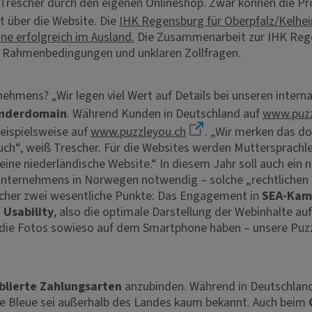
z Trescher durch den eigenen Onlineshop. Zwar können die P
t über die Website. Die
IHK Regensburg für Oberpfalz/Kelhe
ine erfolgreich im Ausland.
Die Zusammenarbeit zur IHK Regen
en Rahmenbedingungen und unklaren Zollfragen.
hmens? „Wir legen viel Wert auf Details bei unseren interna
Länderdomain
. Während Kunden in Deutschland auf
www.puzz
eispielsweise auf
www.puzzleyou.ch
. „Wir merken das d
uch“, weiß Trescher. Für die Websites werden Muttersprachl
l eine niederländische Website.“ In diesem Jahr soll auch ei
unternehmens in Norwegen notwendig – solche „rechtlichen 
escher zwei wesentliche Punkte: Das Engagement in
SEA-Ka
 Usability
, also die optimale Darstellung der Webinhalte au
n die Fotos sowieso auf dem Smartphone haben – unsere Puzz
blierte Zahlungsarten
anzubinden. Während in Deutschland
rte Bleue sei außerhalb des Landes kaum bekannt. Auch beim