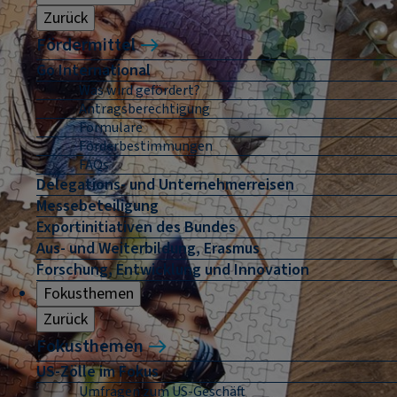
Zurück
Fördermittel
Go International
Was wird gefördert?
Antragsberechtigung
Formulare
Förderbestimmungen
FAQs
Delegations- und Unternehmerreisen
Messebeteiligung
Exportinitiativen des Bundes
Aus- und Weiterbildung, Erasmus
Forschung, Entwicklung und Innovation
Fokusthemen
Zurück
Fokusthemen
US-Zölle im Fokus
Umfragen zum US-Geschäft