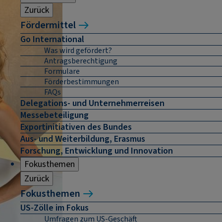
Zurück
Fördermittel
Go International
Was wird gefördert?
Antragsberechtigung
Formulare
Förderbestimmungen
FAQs
Delegations- und Unternehmerreisen
Messebeteiligung
Exportinitiativen des Bundes
Aus- und Weiterbildung, Erasmus
Forschung, Entwicklung und Innovation
Fokusthemen
Zurück
Fokusthemen
US-Zölle im Fokus
Umfragen zum US-Geschäft