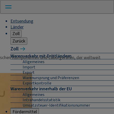
Entsendung
Länder
Zoll
Zurück
Zoll
Warenverkehr mit Drittländern
anischen Komponenten und Laborgeräten, der weltweit
Allgemeines
Import
Export
Warenursprung und Präferenzen
Exportkontrolle
Warenverkehr innerhalb der EU
Allgemeines
Intrahandelsstatistik
Umsatzsteuer-Identifikationsnummer
Fördermittel