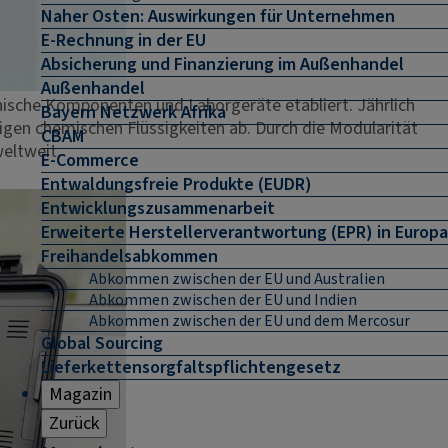
Naher Osten: Auswirkungen für Unternehmen
E-Rechnung in der EU
Absicherung und Finanzierung im Außenhandel
Außenhandel
anische Komponenten und Laborgeräte etabliert. Jährlich
Bayern Netzwerk Afrika
igen chemischen Flüssigkeiten ab. Durch die Modularität
CBAM
eltweit.
E-Commerce
Entwaldungsfreie Produkte (EUDR)
Entwicklungszusammenarbeit
Erweiterte Herstellerverantwortung (EPR) in Europa
Freihandelsabkommen
Abkommen zwischen der EU und Australien
Abkommen zwischen der EU und Indien
Abkommen zwischen der EU und dem Mercosur
Global Sourcing
Lieferkettensorgfaltspflichtengesetz
Magazin
Zurück