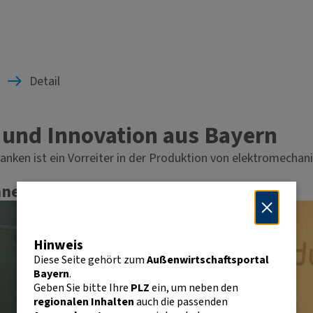
Detail
 und Innovation aus Bayern
nken ist ein Vorreiter in der Produktion von elektromech
hneiderte Lösungen
Hinweis
Diese Seite gehört zum
Außenwirtschaftsportal
Bayern
.
Geben Sie bitte Ihre
PLZ
ein, um neben den
regionalen Inhalten
auch die passenden