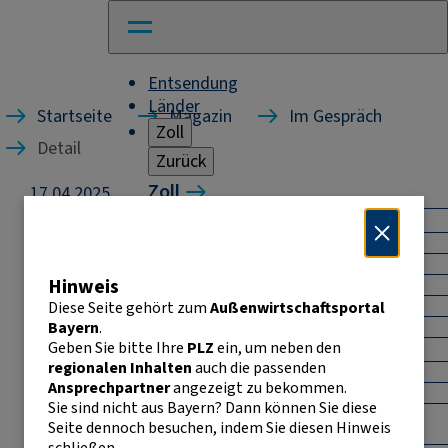
Entsendung
Länder
Startseite
Magazin
Im Gespräch
Zoll
Detail
Zurück
Zoll
17.04.2025
Lateinamerika im Blick:
Warenverkehr mit Drittländern
Allgemeines
Neue Chancen für Bayerns
Import
Hinweis
Export
Wirtschaft
Warenursprung und Präferenzen
Diese Seite gehört zum
Außenwirtschaftsportal
Exportkontrolle
Bayern
.
Warum sich der Markteinstieg jetzt lohnt – Jessica
Geben Sie bitte Ihre
PLZ
ein, um neben den
Warenverkehr innerhalb der EU
de Pleitez, Außenwirtschaftsexpertin der IHK
regionalen Inhalten
auch die passenden
Allgemeines
München, im Interview zum Lateinamerikaforum
Ansprechpartner
angezeigt zu bekommen.
Intrahandelsstatistik
Sie sind nicht aus Bayern? Dann können Sie diese
Bayern 2025.
Umsatzsteuer-
Seite dennoch besuchen, indem Sie diesen Hinweis
Das Lateinamerikaforum Bayern bringt
Identifikationsnummer
schließen.