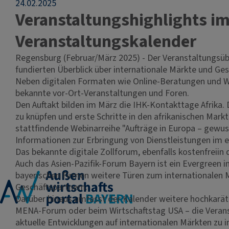
24.02.2025
Veranstaltungshighlights im
Veranstaltungskalender
Regensburg (Februar/März 2025) - Der Veranstaltungsüb
fundierten Überblick über internationale Märkte und Ge
Neben digitalen Formaten wie Online-Beratungen und Web
bekannte vor-Ort-Veranstaltungen und Foren.
Den Auftakt bilden im März die IHK-Kontakttage Afrika.
zu knüpfen und erste Schritte in den afrikanischen Ma
stattfindende Webinarreihe "Aufträge in Europa – gewus
Informationen zur Erbringung von Dienstleistungen im e
Das bekannte digitale Zollforum, ebenfalls kostenfreii
Auch das Asien-Pazifik-Forum Bayern ist ein Evergreen i
bayerischen Firmen weitere Türen zum internationalen M
Geschäftspartnern.
Darüber hinaus umfasst der Kalender weitere hochkaräti
MENA-Forum oder beim Wirtschaftstag USA – die Veranst
aktuelle Entwicklungen auf internationalen Märkten zu in