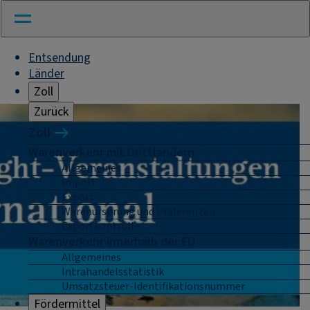
Entsendung
Länder
Zoll
Zurück
Zoll
Warenverkehr mit Drittländern
Allgemeines
Import
Export
Warenursprung und Präferenzen
Exportkontrolle
Warenverkehr innerhalb der EU
Allgemeines
Intrahandelsstatistik
Umsatzsteuer-Identifikationsnummer
Fördermittel