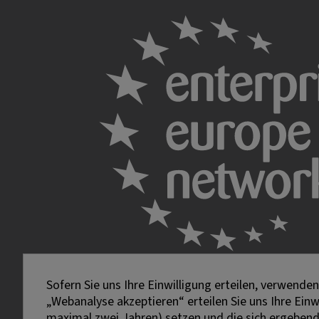
Sofern Sie uns Ihre Einwilligung erteilen, verwend
„Webanalyse akzeptieren“ erteilen Sie uns Ihre Ein
maximal zwei Jahren) setzen und die sich ergebenden