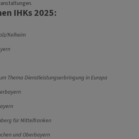
ranstaltungen.
hen IHKs 2025:
alz/Kelheim
ayern
zum Thema Dienstleistungserbringung in Europa
berbayern
bayern
nberg für Mittelfranken
ünchen und Oberbayern