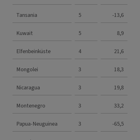
Tansania
5
-13,6
Kuwait
5
8,9
Elfenbeinküste
4
21,6
Mongolei
3
18,3
Nicaragua
3
19,8
Montenegro
3
33,2
Papua-Neuguinea
3
-65,5