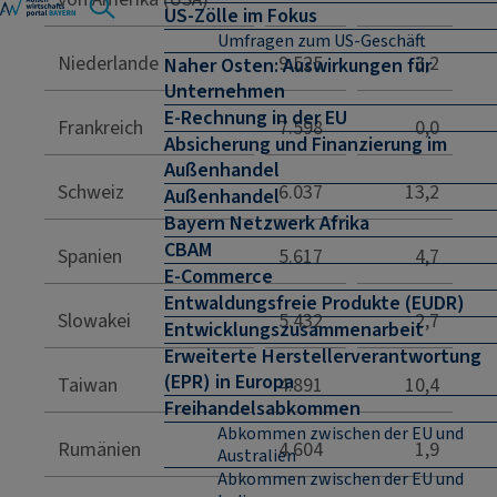
US-Zölle im Fokus
Umfragen zum US-Geschäft
Niederlande
9.525
3,2
Naher Osten: Auswirkungen für
Unternehmen
E-Rechnung in der EU
Frankreich
7.598
0,0
Absicherung und Finanzierung im
Außenhandel
Schweiz
6.037
13,2
Außenhandel
Bayern Netzwerk Afrika
CBAM
Spanien
5.617
4,7
E-Commerce
Entwaldungsfreie Produkte (EUDR)
Slowakei
5.432
2,7
Entwicklungszusammenarbeit
Erweiterte Herstellerverantwortung
(EPR) in Europa
Taiwan
4.891
10,4
Freihandelsabkommen
Abkommen zwischen der EU und
Rumänien
4.604
1,9
Australien
Abkommen zwischen der EU und