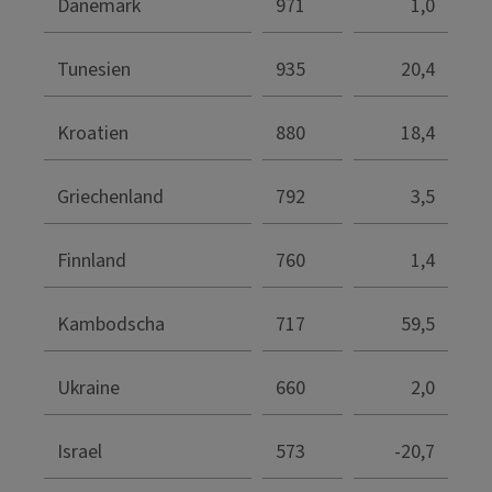
Dänemark
971
1,0
Tunesien
935
20,4
Kroatien
880
18,4
Griechenland
792
3,5
Finnland
760
1,4
Kambodscha
717
59,5
Ukraine
660
2,0
Israel
573
-20,7