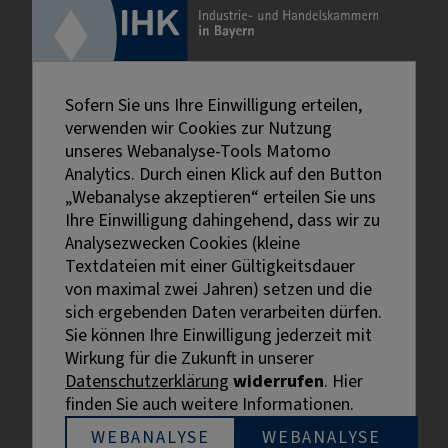
Sofern Sie uns Ihre Einwilligung erteilen,
verwenden wir Cookies zur Nutzung
unseres Webanalyse-Tools Matomo
Analytics. Durch einen Klick auf den Button
„Webanalyse akzeptieren“ erteilen Sie uns
Ihre Einwilligung dahingehend, dass wir zu
Analysezwecken Cookies (kleine
Textdateien mit einer Gültigkeitsdauer
von maximal zwei Jahren) setzen und die
sich ergebenden Daten verarbeiten dürfen.
Sie können Ihre Einwilligung jederzeit mit
Externe Links sind mit dem Symbol
Wirkung für die Zukunft in unserer
gekennzeichnet.
Datenschutzerklärung
widerrufen
. Hier
Bei personenbezogenen Bezeichnungen wurde aus
finden Sie auch weitere Informationen.
Gründen der besseren Lesbarkeit die männliche
Bezeichnung gewählt. Gemeint sind stets alle
WEBANALYSE
WEBANALYSE