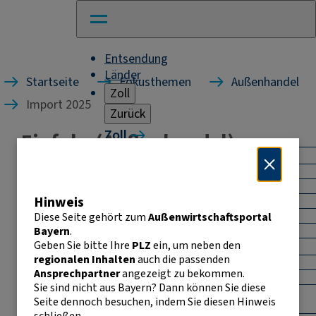
Entsendung
Länder
Startseite
Fokusthemen
Außenhandel
Zoll
Import 2025
Zurück
Zoll
Einfuhr (Außenhandel):
Warenverkehr mit Drittländern
Bayern
Allgemeines
Import
Hinweis
Export
PDF EXPORTIEREN
Warenursprung und Präferenzen
Diese Seite gehört zum
Außenwirtschaftsportal
Einfuhr (Import)
Exportkontrolle
Bayern
.
Geben Sie bitte Ihre
PLZ
ein, um neben den
Warenverkehr innerhalb der EU
regionalen Inhalten
auch die passenden
Allgemeines
Veränd.
Ansprechpartner
angezeigt zu bekommen.
Intrahandelsstatistik
2024/
Land (country)
Mio €
Sie sind nicht aus Bayern? Dann können Sie diese
Umsatzsteuer-
2025
Seite dennoch besuchen, indem Sie diesen Hinweis
Identifikationsnummer
in %
schließen.