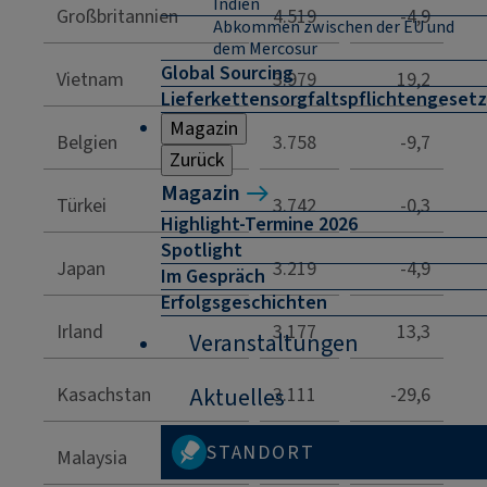
Indien
Großbritannien
4.519
-4,9
Abkommen zwischen der EU und
dem Mercosur
Global Sourcing
Vietnam
3.979
19,2
Lieferkettensorgfaltspflichtengesetz
Magazin
Belgien
3.758
-9,7
Zurück
Magazin
Türkei
3.742
-0,3
Highlight-Termine 2026
Spotlight
Japan
3.219
-4,9
Im Gespräch
Erfolgsgeschichten
Irland
3.177
13,3
Veranstaltungen
Kasachstan
Aktuelles
3.111
-29,6
STANDORT
Malaysia
2.893
14,4