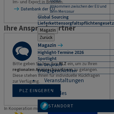
Indien
Im- und Export in Brasilien.
Abkommen zwischen der EU und
Datenbank der EU
dem Mercosur
Global Sourcing
Lieferkettensorgfaltspflichtengesetz
Ihre Ansprechpartner
Magazin
Zurück
Magazin
Highlight-Termine 2026
Spotlight
Bitte geben Sie hier Ihre
PLZ
ein, um zu Ihren
Im Gespräch
regionalen Ansprechpartnern
zu gelangen.
Erfolgsgeschichten
Diese stehen Ihnen für individuelle Rückfragen
Veranstaltungen
zur Verfügung.
PLZ EINGEBEN
Aktuelles
STANDORT
In Kooperation mit Enterprise Europe Network