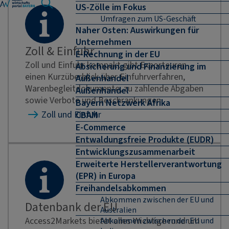
US-Zölle im Fokus
Umfragen zum US-Geschäft
Naher Osten: Auswirkungen für
Unternehmen
Zoll & Einfuhr
E-Rechnung in der EU
Zoll und Einfuhr kompakt gibt Exporteuren
Absicherung und Finanzierung im
einen Kurzüberblick über Einfuhrverfahren,
Außenhandel
Warenbegleitdokumente, zu zahlende Abgaben
Außenhandel
sowie Verbote und Beschränkungen.
Bayern Netzwerk Afrika
Zoll und Einfuhr
CBAM
E-Commerce
Entwaldungsfreie Produkte (EUDR)
Entwicklungszusammenarbeit
Erweiterte Herstellerverantwortung
(EPR) in Europa
Freihandelsabkommen
Abkommen zwischen der EU und
Datenbank der EU
Australien
Access2Markets bietet alles Wichtige rund um
Abkommen zwischen der EU und