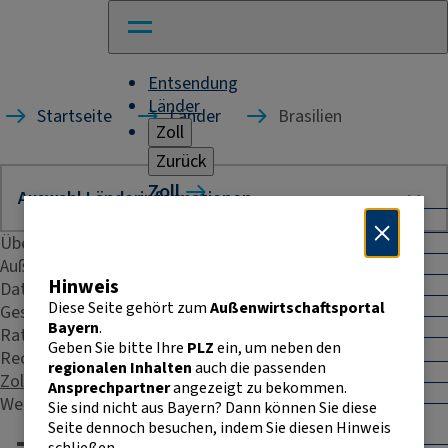
Entsendung
Länder
Startseite
Länder
Brasilien
Zoll
Zurück
Zoll
Warenverkehr mit Drittländern
Übersicht
Allgemeines
Import
Außenhandelsstatistik
Hinweis
Export
Daten & Fakten
Warenursprung und Präferenzen
Diese Seite gehört zum
Außenwirtschaftsportal
Geschäftspraxis
Exportkontrolle
Bayern
.
Rating
Geben Sie bitte Ihre
PLZ
ein, um neben den
Warenverkehr innerhalb der EU
Recht & Steuern
regionalen Inhalten
auch die passenden
Allgemeines
Zoll
Ansprechpartner
angezeigt zu bekommen.
Intrahandelsstatistik
Weitere Kontakte
Sie sind nicht aus Bayern? Dann können Sie diese
Umsatzsteuer-
Seite dennoch besuchen, indem Sie diesen Hinweis
Identifikationsnummer
schließen.