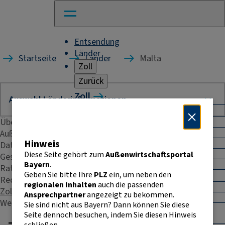
Entsendung
Länder
Startseite
Länder
Malta
Zoll
Zurück
Zoll
Warenverkehr mit Drittländern
Übersicht
Allgemeines
Import
Außenhandelsstatistik
Hinweis
Export
Daten & Fakten
Warenursprung und Präferenzen
Diese Seite gehört zum
Außenwirtschaftsportal
Geschäftspraxis
Exportkontrolle
Bayern
.
Rating
Geben Sie bitte Ihre
PLZ
ein, um neben den
Warenverkehr innerhalb der EU
Recht & Steuern
regionalen Inhalten
auch die passenden
Allgemeines
Zoll
Ansprechpartner
angezeigt zu bekommen.
Intrahandelsstatistik
Weitere Kontakte
Sie sind nicht aus Bayern? Dann können Sie diese
Umsatzsteuer-
Seite dennoch besuchen, indem Sie diesen Hinweis
Identifikationsnummer
schließen.