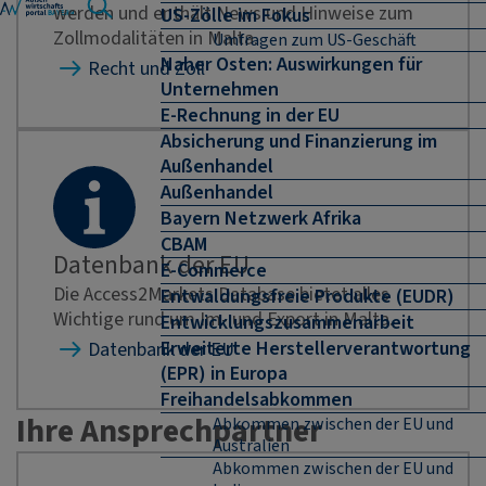
werden und enthält News und Hinweise zum
US-Zölle im Fokus
Zollmodalitäten in Malta.
Umfragen zum US-Geschäft
Naher Osten: Auswirkungen für
Recht und Zoll
Unternehmen
E-Rechnung in der EU
Absicherung und Finanzierung im
Außenhandel
Außenhandel
Bayern Netzwerk Afrika
CBAM
Datenbank der EU
E-Commerce
Die Access2Markets Database bietet alles
Entwaldungsfreie Produkte (EUDR)
Wichtige rund um Im- und Export in Malta.
Entwicklungszusammenarbeit
Erweiterte Herstellerverantwortung
Datenbank der EU
(EPR) in Europa
Freihandelsabkommen
Ihre Ansprechpartner
Abkommen zwischen der EU und
Australien
Abkommen zwischen der EU und