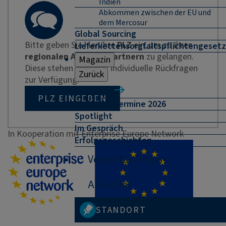
Indien
Abkommen zwischen der EU und
dem Mercosur
Global Sourcing
Bitte geben Sie hier Ihre
PLZ
ein, um zu Ihren
Lieferkettensorgfaltspflichtengesetz
regionalen Ansprechpartnern
zu gelangen.
Magazin
Diese stehen Ihnen für individuelle Rückfragen
Zurück
zur Verfügung.
Magazin
PLZ EINGEBEN
Highlight-Termine 2026
Spotlight
Im Gespräch
In Kooperation mit Enterprise Europe Network
Erfolgsgeschichten
Veranstaltungen
Aktuelles
STANDORT