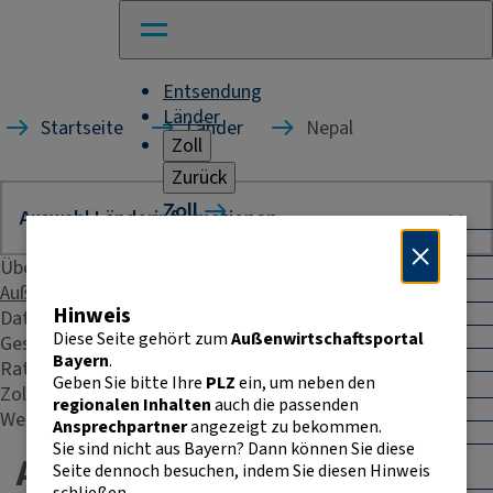
Entsendung
Länder
Startseite
Länder
Nepal
Zoll
Zurück
Zoll
Warenverkehr mit Drittländern
Übersicht
Allgemeines
Import
Außenhandelsstatistik
Hinweis
Export
Daten & Fakten
Warenursprung und Präferenzen
Diese Seite gehört zum
Außenwirtschaftsportal
Geschäftspraxis
Exportkontrolle
Bayern
.
Rating
Geben Sie bitte Ihre
PLZ
ein, um neben den
Warenverkehr innerhalb der EU
Zoll
regionalen Inhalten
auch die passenden
Allgemeines
Weitere Kontakte
Ansprechpartner
angezeigt zu bekommen.
Intrahandelsstatistik
Sie sind nicht aus Bayern? Dann können Sie diese
Umsatzsteuer-
Außenhandelsstatistik -
Seite dennoch besuchen, indem Sie diesen Hinweis
Identifikationsnummer
schließen.