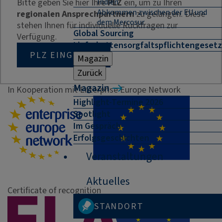
Bitte geben Sie hier Ihre
Indien
PLZ
ein, um zu Ihren
Abkommen zwischen der EU und
regionalen Ansprechpartnern
zu gelangen. Diese
dem Mercosur
stehen Ihnen für individuelle Rückfragen zur
Global Sourcing
Verfügung.
Lieferkettensorgfaltspflichtengesetz
PLZ EINGEBEN
Magazin
Zurück
Magazin
In Kooperation mit Enterprise Europe Network
Highlight-Termine 2026
Spotlight
Im Gespräch
Erfolgsgeschichten
Veranstaltungen
Aktuelles
Certificate of recognition
STANDORT