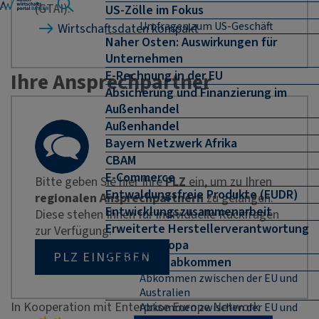
(GTAI).
US-Zölle im Fokus
Umfragen zum US-Geschäft
Wirtschaftsdaten kompakt
Naher Osten: Auswirkungen für
Unternehmen
E-Rechnung in der EU
Ihre Ansprechpartner
Absicherung und Finanzierung im
Außenhandel
Außenhandel
Bayern Netzwerk Afrika
CBAM
E-Commerce
Bitte geben Sie hier Ihre
PLZ
ein, um zu Ihren
Entwaldungsfreie Produkte (EUDR)
regionalen Ansprechpartnern
zu gelangen.
Entwicklungszusammenarbeit
Diese stehen Ihnen für individuelle Rückfragen
Erweiterte Herstellerverantwortung
zur Verfügung.
(EPR) in Europa
PLZ EINGEBEN
Freihandelsabkommen
Abkommen zwischen der EU und
Australien
In Kooperation mit Enterprise Europe Network
Abkommen zwischen der EU und