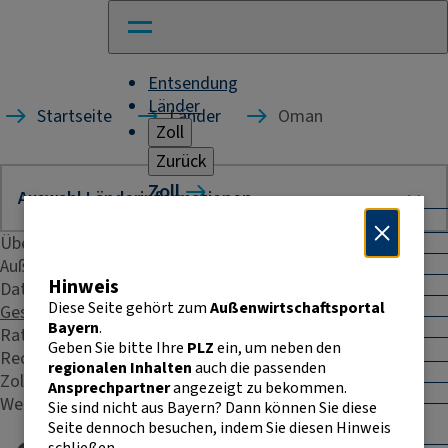
Entsendung
Länder
Startseite
Länder
Oman
Zoll
Zurück
Zoll
Warenverkehr mit Drittländern
Übersicht
Allgemeines
Import
Außenhandelsstatistik
Hinweis
Export
Daten & Fakten
Warenursprung und Präferenzen
Diese Seite gehört zum
Außenwirtschaftsportal
Geschäftspraxis
Exportkontrolle
Bayern
.
Rating
Geben Sie bitte Ihre
PLZ
ein, um neben den
Warenverkehr innerhalb der EU
Recht & Steuern
regionalen Inhalten
auch die passenden
Allgemeines
Zoll
Ansprechpartner
angezeigt zu bekommen.
Intrahandelsstatistik
Weitere Kontakte
Sie sind nicht aus Bayern? Dann können Sie diese
Umsatzsteuer-
Seite dennoch besuchen, indem Sie diesen Hinweis
Identifikationsnummer
schließen.