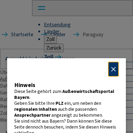
Entsendung
Länder
Startseite
Länder
Paraguay
Zoll
Zurück
Zoll
Warenverkehr mit Drittländern
Übersicht
Allgemeines
Import
Außenhandelsstatistik
Hinweis
Export
Daten & Fakten
Warenursprung und Präferenzen
Diese Seite gehört zum
Außenwirtschaftsportal
Geschäftspraxis
Exportkontrolle
Bayern
.
Rating
Geben Sie bitte Ihre
PLZ
ein, um neben den
Warenverkehr innerhalb der EU
Recht & Steuern
regionalen Inhalten
auch die passenden
Allgemeines
Zoll
Ansprechpartner
angezeigt zu bekommen.
Intrahandelsstatistik
Weitere Kontakte
Sie sind nicht aus Bayern? Dann können Sie diese
Umsatzsteuer-
Seite dennoch besuchen, indem Sie diesen Hinweis
Identifikationsnummer
schließen.