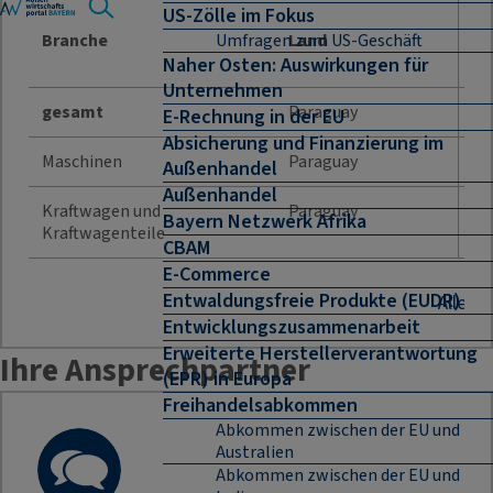
US-Zölle im Fokus
Jah
Branche
Land
Umfragen zum US-Geschäft
Naher Osten: Auswirkungen für
Unternehmen
gesamt
Paraguay
30
E-Rechnung in der EU
Absicherung und Finanzierung im
Maschinen
Paraguay
9 
Außenhandel
Außenhandel
Kraftwagen und
Paraguay
Bayern Netzwerk Afrika
6 
Kraftwagenteile
CBAM
E-Commerce
Entwaldungsfreie Produkte (EUDR)
Alle B
Entwicklungszusammenarbeit
Erweiterte Herstellerverantwortung
Ihre Ansprechpartner
(EPR) in Europa
Freihandelsabkommen
Abkommen zwischen der EU und
Australien
Abkommen zwischen der EU und