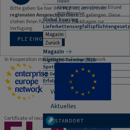
Indien
Abkommen zwischen der EU und
Bitte geben Sie hier Ihre
PLZ
ein, um zu Ihren
dem Mercosur
regionalen Ansprechpartnern
zu gelangen. Diese
Global Sourcing
stehen Ihnen für individuelle Rückfragen zur
Lieferkettensorgfaltspflichtengesetz
Verfügung.
Magazin
PLZ EINGEBEN
Zurück
Magazin
In Kooperation mit Enterprise Europe Network
Highlight-Termine 2026
Spotlight
Im Gespräch
Erfolgsgeschichten
Veranstaltungen
Aktuelles
Certificate of recognition
STANDORT