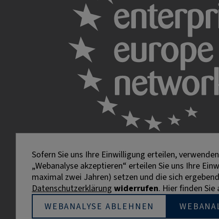
Sofern Sie uns Ihre Einwilligung erteilen, verwend
„Webanalyse akzeptieren“ erteilen Sie uns Ihre Ein
maximal zwei Jahren) setzen und die sich ergebenden
Datenschutzerklärung
widerrufen
. Hier finden Si
Externe Links sind mit dem Symbol
gekennzeichnet.
WEBANALYSE ABLEHNEN
WEBANA
Bei personenbezogenen Bezeichnungen wurde aus Gründe