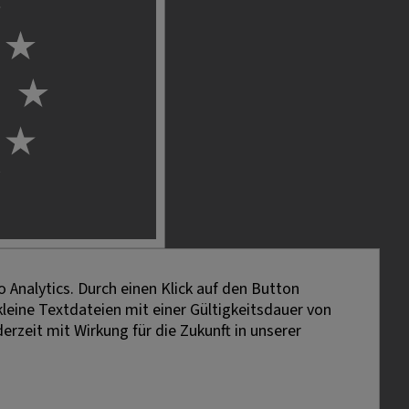
 Analytics. Durch einen Klick auf den Button
kleine Textdateien mit einer Gültigkeitsdauer von
erzeit mit Wirkung für die Zukunft in unserer
lt. Gemeint sind stets alle Geschlechter.