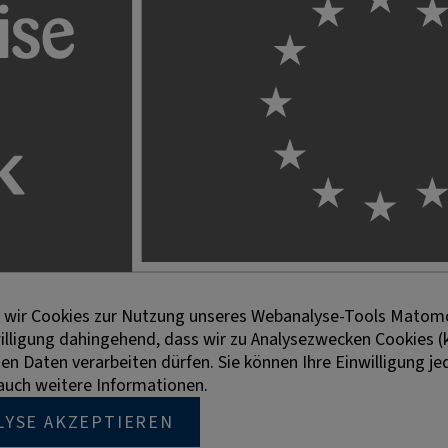
en wir Cookies zur Nutzung unseres Webanalyse-Tools Matomo
willigung dahingehend, dass wir zu Analysezwecken Cookies (
 Daten verarbeiten dürfen. Sie können Ihre Einwilligung jed
e auch weitere Informationen.
LYSE AKZEPTIEREN
n der besseren Lesbarkeit die männliche Bezeichnung gewäh