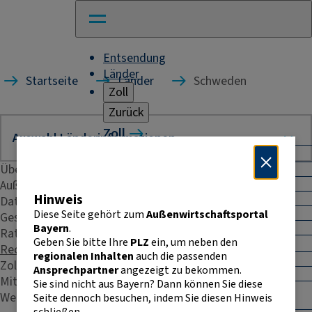
Entsendung
Länder
Startseite
Länder
Schweden
Zoll
Zurück
Zoll
Warenverkehr mit Drittländern
Übersicht
Allgemeines
Import
Außenhandelsstatistik
Hinweis
Export
Daten & Fakten
Warenursprung und Präferenzen
Diese Seite gehört zum
Außenwirtschaftsportal
Geschäftspraxis
Exportkontrolle
Bayern
.
Rating
Geben Sie bitte Ihre
PLZ
ein, um neben den
Warenverkehr innerhalb der EU
Recht & Steuern
regionalen Inhalten
auch die passenden
Allgemeines
Zoll
Ansprechpartner
angezeigt zu bekommen.
Intrahandelsstatistik
Mitarbeiterentsendung
Sie sind nicht aus Bayern? Dann können Sie diese
Umsatzsteuer-
Weitere Kontakte
Seite dennoch besuchen, indem Sie diesen Hinweis
Identifikationsnummer
schließen.