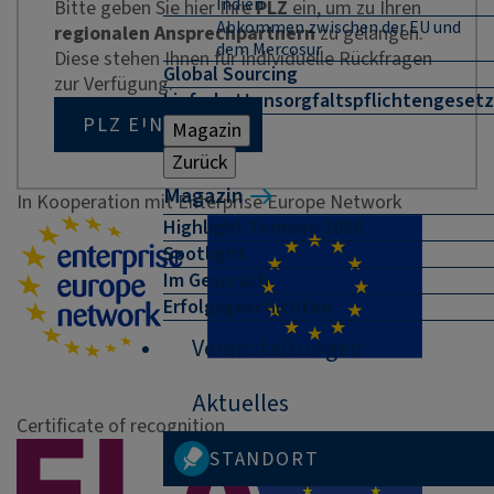
Indien
Bitte geben Sie hier Ihre
PLZ
ein, um zu Ihren
Abkommen zwischen der EU und
regionalen Ansprechpartnern
zu gelangen.
dem Mercosur
Diese stehen Ihnen für individuelle Rückfragen
Global Sourcing
zur Verfügung.
Lieferkettensorgfaltspflichtengesetz
PLZ EINGEBEN
Magazin
Zurück
Magazin
In Kooperation mit Enterprise Europe Network
Highlight-Termine 2026
Spotlight
Im Gespräch
Erfolgsgeschichten
Veranstaltungen
Aktuelles
Certificate of recognition
STANDORT