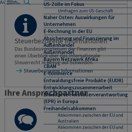
US-Zölle im Fokus
Umfragen zum US-Geschäft
Naher Osten: Auswirkungen für
Unternehmen
E-Rechnung in der EU
Absicherung und Finanzierung im
Steuerbezogene Informationen
Außenhandel
Das Bundesministerium der Finanzen gibt
Außenhandel
einen Überblick über das Internationale
Bayern Netzwerk Afrika
Steuerrecht in Bezug auf Schweden.
CBAM
Steuerbezogene Informationen
E-Commerce
Entwaldungsfreie Produkte (EUDR)
Entwicklungszusammenarbeit
Ihre Ansprechpartner
Erweiterte Herstellerverantwortung
(EPR) in Europa
Freihandelsabkommen
Abkommen zwischen der EU und
Australien
Abkommen zwischen der EU und