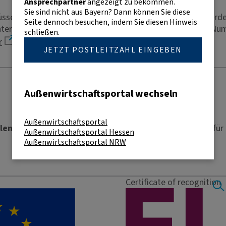
Ansprechpartner
angezeigt zu bekommen.
Sie sind nicht aus Bayern? Dann können Sie diese
müssen Sie die Stammdaten aktualisieren. Anschließend we
Seite dennoch besuchen, indem Sie diesen Hinweis
terlegt. Dies kann nur nach schriftlicher Einwilligung der N
schließen.
r
JETZT POSTLEITZAHL EINGEBEN
Außenwirtschaftsportal wechseln
Außenwirtschaftsportal
len Ansprechpartnern
zu gelangen. Diese stehen Ihnen für 
Außenwirtschaftsportal Hessen
Außenwirtschaftsportal NRW
Certificate of recognition