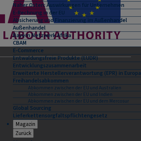
Naher Osten: Auswirkungen für Unternehmen
E-Rechnung in der EU
Absicherung und Finanzierung im Außenhandel
Außenhandel
Bayern Netzwerk Afrika
CBAM
E-Commerce
Entwaldungsfreie Produkte (EUDR)
Entwicklungszusammenarbeit
Erweiterte Herstellerverantwortung (EPR) in Europa
Freihandelsabkommen
Abkommen zwischen der EU und Australien
Abkommen zwischen der EU und Indien
Abkommen zwischen der EU und dem Mercosur
Global Sourcing
Lieferkettensorgfaltspflichtengesetz
Magazin
Zurück