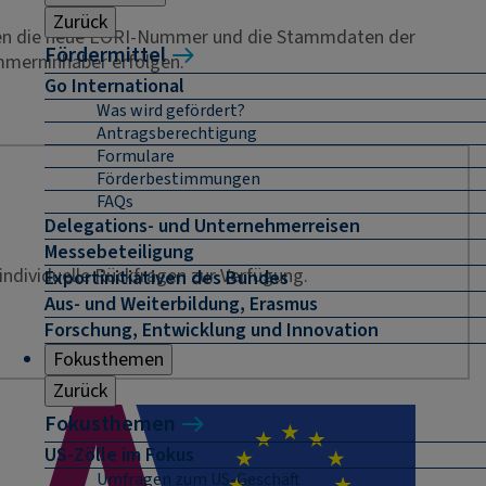
Zurück
rden die neue EORI-Nummer und die Stammdaten der
Fördermittel
ummerninhaber erfolgen.
Go International
Was wird gefördert?
Antragsberechtigung
Formulare
Förderbestimmungen
FAQs
Delegations- und Unternehmerreisen
Messebeteiligung
individuelle Rückfragen zur Verfügung.
Exportinitiativen des Bundes
Aus- und Weiterbildung, Erasmus
Forschung, Entwicklung und Innovation
Fokusthemen
Zurück
Fokusthemen
US-Zölle im Fokus
Umfragen zum US-Geschäft