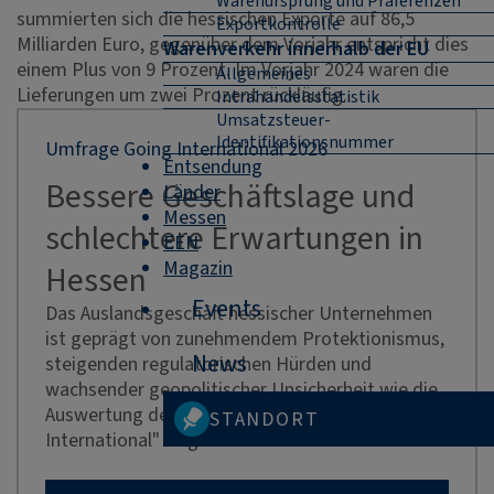
Warenursprung und Präferenzen
summierten sich die hessischen Exporte auf 86,5
Exportkontrolle
Milliarden Euro, gegenüber dem Vorjahr entspricht dies
Warenverkehr innerhalb der EU
einem Plus von 9 Prozent. Im Vorjahr 2024 waren die
Allgemeines
Lieferungen um zwei Prozent rückläufig.
Intrahandelsstatistik
Umsatzsteuer-
Identifikationsnummer
Umfrage Going International 2026
Entsendung
Bessere Geschäftslage und
Länder
Messen
schlechtere Erwartungen in
EEN
Magazin
Hessen
Events
Das Auslandsgeschäft hessischer Unternehmen
ist geprägt von zunehmendem Protektionismus,
News
steigenden regulatorischen Hürden und
wachsender geopolitischer Unsicherheit wie die
Auswertung der diesjährigen Umfrage "Going
STANDORT
International" zeigt.