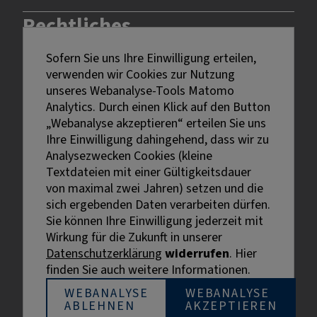
Rechtliches
Sofern Sie uns Ihre Einwilligung erteilen,
Impressum
verwenden wir Cookies zur Nutzung
Datenschutz
unseres Webanalyse-Tools Matomo
Erklärung zur Barrierefreiheit
Analytics. Durch einen Klick auf den Button
Bildnachweise
„Webanalyse akzeptieren“ erteilen Sie uns
Ihre Einwilligung dahingehend, dass wir zu
Analysezwecken Cookies (kleine
Textdateien mit einer Gültigkeitsdauer
von maximal zwei Jahren) setzen und die
sich ergebenden Daten verarbeiten dürfen.
Sie können Ihre Einwilligung jederzeit mit
Externe Links sind mit dem Symbol
Wirkung für die Zukunft in unserer
gekennzeichnet.
Datenschutzerklärung
widerrufen
. Hier
Bei personenbezogenen Bezeichnungen wurde aus
finden Sie auch weitere Informationen.
Gründen der besseren Lesbarkeit die männliche
Bezeichnung gewählt. Gemeint sind stets alle
WEBANALYSE
WEBANALYSE
ABLEHNEN
AKZEPTIEREN
Geschlechter.