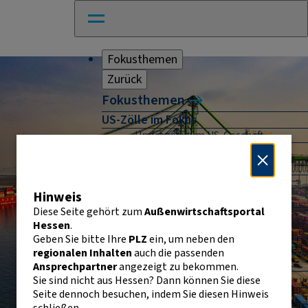
Fokusthemen
Zurück
Fokusthemen
US-Zölle im Fokus
Umfragen zum US-Geschäft
Naher Osten: Auswirkungen für
Unternehmen
Absicherung und Finanzierung im
Hinweis
Außenhandel
Diese Seite gehört zum
Außenwirtschaftsportal
Außenhandel Hessen
Hessen
.
Umfrage: Going International
Geben Sie bitte Ihre
PLZ
ein, um neben den
CBAM
regionalen Inhalten
auch die passenden
Entwicklungszusammenarbeit
Ansprechpartner
angezeigt zu bekommen.
E-Commerce
Sie sind nicht aus Hessen? Dann können Sie diese
Seite dennoch besuchen, indem Sie diesen Hinweis
E-Rechnung in der EU
schließen.