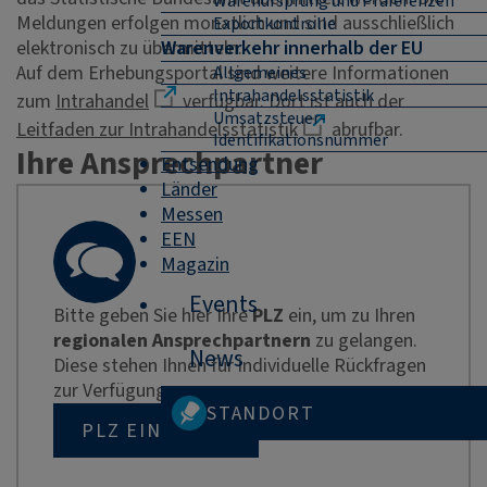
Warenursprung und Präferenzen
Meldungen erfolgen monatlich und sind ausschließlich
Exportkontrolle
elektronisch zu übermitteln.
Warenverkehr innerhalb der EU
Auf dem Erhebungsportal sind weitere Informationen
Allgemeines
Intrahandelsstatistik
zum
Intrahandel
verfügbar. Dort ist auch der
Umsatzsteuer-
Leitfaden zur Intrahandelsstatistik
abrufbar.
Identifikationsnummer
Ihre Ansprechpartner
Entsendung
Länder
Messen
EEN
Magazin
Events
Bitte geben Sie hier Ihre
PLZ
ein, um zu Ihren
regionalen Ansprechpartnern
zu gelangen.
News
Diese stehen Ihnen für individuelle Rückfragen
zur Verfügung.
STANDORT
PLZ EINGEBEN