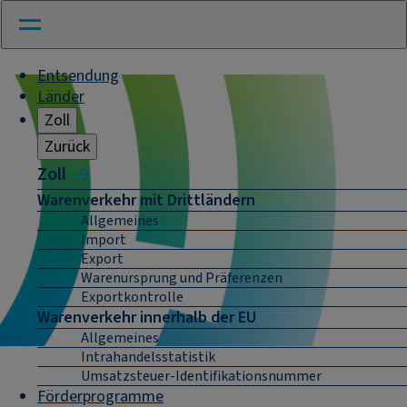
Entsendung
Länder
Zoll
Zurück
Zoll
Warenverkehr mit Drittländern
Allgemeines
Import
Export
Warenursprung und Präferenzen
Exportkontrolle
Warenverkehr innerhalb der EU
Allgemeines
Intrahandelsstatistik
Umsatzsteuer-Identifikationsnummer
Förderprogramme