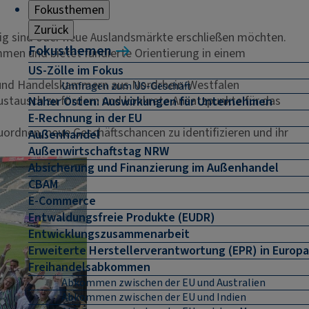
Fokusthemen
Zurück
tig sind oder neue Auslandsmärkte erschließen möchten.
Fokusthemen
mmen und bietet fundierte Orientierung in einem
US-Zölle im Fokus
- und Handelskammern aus Nordrhein-Westfalen
Umfragen zum US-Geschäft
austausch zu fördern und konkrete Ansatzpunkte für das
Naher Osten: Auswirkungen für Unternehmen
E-Rechnung in der EU
ordnen, neue Geschäftschancen zu identifizieren und ihr
Außenhandel
Außenwirtschaftstag NRW
Absicherung und Finanzierung im Außenhandel
CBAM
E-Commerce
Entwaldungsfreie Produkte (EUDR)
Entwicklungszusammenarbeit
Erweiterte Herstellerverantwortung (EPR) in Europa
Freihandelsabkommen
Abkommen zwischen der EU und Australien
Abkommen zwischen der EU und Indien