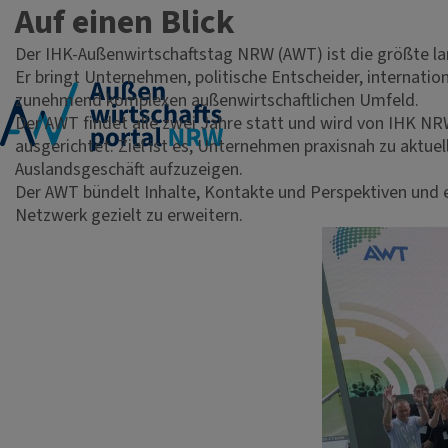
Auf einen Blick
Der IHK-Außenwirtschaftstag NRW (AWT) ist die größte la
Er bringt Unternehmen, politische Entscheider, internati
zunehmend komplexen außenwirtschaftlichen Umfeld.
Der AWT findet alle zwei Jahre statt und wird von IHK
ausgerichtet. Ziel ist es, Unternehmen praxisnah zu aktu
Auslandsgeschäft aufzuzeigen.
Der AWT bündelt Inhalte, Kontakte und Perspektiven und e
Netzwerk gezielt zu erweitern.