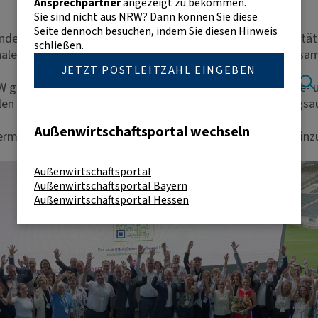
Ansprechpartner
angezeigt zu bekommen.
Sie sind nicht aus NRW? Dann können Sie diese
Seite dennoch besuchen, indem Sie diesen Hinweis
ndesweite Konferenz für Unternehmen, die international tä
schließen.
onale Experten sowie Partnerinstitutionen an einem Ort zusa
JETZT POSTLEITZAHL EINGEBEN
 NRW gemeinsam mit ausgewählten federführenden Industrie
ellen globalen Entwicklungen zu informieren, den Erfahrungs
Außenwirtschaftsportal wechseln
rmöglicht Unternehmen, internationale Entwicklungen einzu
Außenwirtschaftsportal
Außenwirtschaftsportal Bayern
Außenwirtschaftsportal Hessen