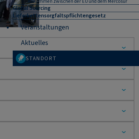
Abkommen zwischen der EU und dem Mercosur
Global Sourcing
Lieferkettensorgfaltspflichtengesetz
Veranstaltungen
Aktuelles
STANDORT