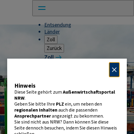
Entsendung
Länder
Zoll
Zurück
Zoll
Warenverkehr mit Drittländern
Allgemeines
Import
Hinweis
Export
Warenursprung und Präferenzen
Diese Seite gehört zum
Außenwirtschaftsportal
Exportkontrolle
NRW
.
Geben Sie bitte Ihre
PLZ
ein, um neben den
Warenverkehr innerhalb der EU
regionalen Inhalten
auch die passenden
Allgemeines
Ansprechpartner
angezeigt zu bekommen.
Intrahandelsstatistik
Sie sind nicht aus NRW? Dann können Sie diese
Umsatzsteuer-
Seite dennoch besuchen, indem Sie diesen Hinweis
Identifikationsnummer
schließen.