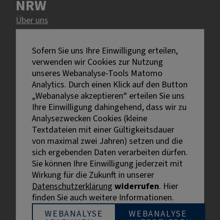
NRW
Über uns
Rechtliches
Sofern Sie uns Ihre Einwilligung erteilen,
verwenden wir Cookies zur Nutzung
Impressum
unseres Webanalyse-Tools Matomo
Datenschutz
Analytics. Durch einen Klick auf den Button
Erklärung zur Barrierefreiheit
„Webanalyse akzeptieren“ erteilen Sie uns
Bildnachweise
Ihre Einwilligung dahingehend, dass wir zu
Analysezwecken Cookies (kleine
Textdateien mit einer Gültigkeitsdauer
von maximal zwei Jahren) setzen und die
sich ergebenden Daten verarbeiten dürfen.
Sie können Ihre Einwilligung jederzeit mit
Externe Links sind mit dem Symbol
Wirkung für die Zukunft in unserer
gekennzeichnet.
Datenschutzerklärung
widerrufen
. Hier
Bei personenbezogenen Bezeichnungen wurde aus
finden Sie auch weitere Informationen.
Gründen der besseren Lesbarkeit die männliche
Bezeichnung gewählt. Gemeint sind stets alle
WEBANALYSE
WEBANALYSE