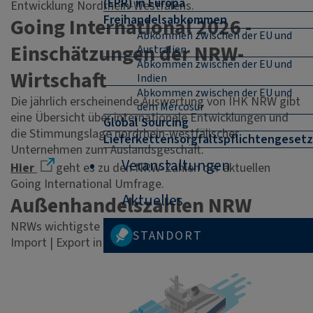
(EPR) in Europa
Entwicklung Nordrhein-Westfalens.
Freihandelsabkommen
Going International 2026 -
Abkommen zwischen der EU und
Einschätzungen der NRW-
Australien
Abkommen zwischen der EU und
Wirtschaft
Indien
Abkommen zwischen der EU und
Die jährlich erscheinende Auswertung von IHK NRW gibt
dem Mercosur
eine Übersicht über internationale Entwicklungen und
Global Sourcing
die Stimmungslage nordrhein-westfälischer
Lieferkettensorgfaltspflichtengesetz
Unternehmen zum Auslandsgeschäft.
Veranstaltungen
Hier
geht es zu den NRW-Zahlen der aktuellen
Going International Umfrage.
Aktuelles
Außenhandelszahlen NRW
NRWs wichtigste Handelspartner 2025
STANDORT
Import | Export in Mrd. Euro