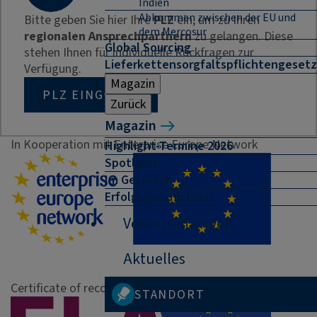
Indien
Abkommen zwischen der EU und
Bitte geben Sie hier Ihre
PLZ
ein, um zu Ihren
dem Mercosur
regionalen Ansprechpartnern
zu gelangen. Diese
Global Sourcing
stehen Ihnen für individuelle Rückfragen zur
Lieferkettensorgfaltspflichtengesetz
Verfügung.
Magazin
PLZ EINGEBEN
Zurück
Magazin
In Kooperation mit Enterprise Europe Network
Highlight-Termine 2026
Spotlight
Im Gespräch
Erfolgsgeschichten
Veranstaltungen
Aktuelles
Certificate of recognition
STANDORT