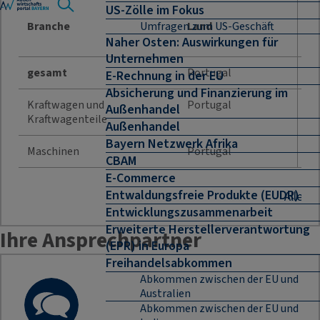
US-Zölle im Fokus
Jah
Branche
Land
Umfragen zum US-Geschäft
Naher Osten: Auswirkungen für
Unternehmen
gesamt
Portugal
1 
E-Rechnung in der EU
Absicherung und Finanzierung im
Kraftwagen und
Portugal
Außenhandel
60
Kraftwagenteile
Außenhandel
Bayern Netzwerk Afrika
Maschinen
Portugal
20
CBAM
E-Commerce
Entwaldungsfreie Produkte (EUDR)
Alle B
Entwicklungszusammenarbeit
Erweiterte Herstellerverantwortung
Ihre Ansprechpartner
(EPR) in Europa
Freihandelsabkommen
Abkommen zwischen der EU und
Australien
Abkommen zwischen der EU und