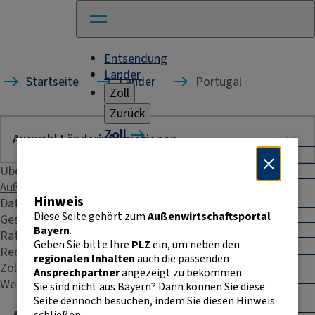
Entsendung
Länder
Startseite
Länder
Portugal
Zoll
Zurück
Zoll
Warenverkehr mit Drittländern
Übersicht
Allgemeines
Import
Außenhandelsstatistik
Hinweis
Export
Daten & Fakten
Warenursprung und Präferenzen
Diese Seite gehört zum
Außenwirtschaftsportal
Geschäftspraxis
Exportkontrolle
Bayern
.
Rating
Geben Sie bitte Ihre
PLZ
ein, um neben den
Warenverkehr innerhalb der EU
Recht & Steuern
regionalen Inhalten
auch die passenden
Allgemeines
Zoll
Ansprechpartner
angezeigt zu bekommen.
Intrahandelsstatistik
Weitere Kontakte
Sie sind nicht aus Bayern? Dann können Sie diese
Umsatzsteuer-
Seite dennoch besuchen, indem Sie diesen Hinweis
Identifikationsnummer
schließen.