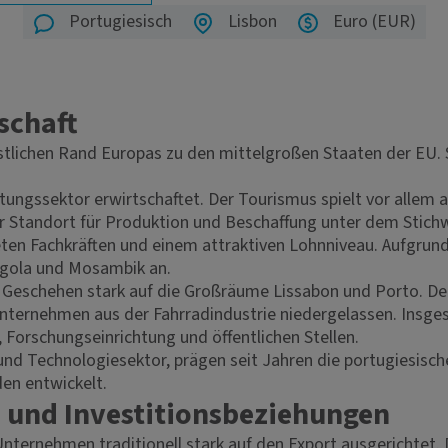
Portugiesisch
Lisbon
Euro (EUR)
schaft
tlichen Rand Europas zu den mittelgroßen Staaten der EU. S
ungssektor erwirtschaftet. Der Tourismus spielt vor allem a
iver Standort für Produktion und Beschaffung unter dem Stich
eten Fachkräften und einem attraktiven Lohnniveau. Aufgrund
Angola und Mosambik an.
he Geschehen stark auf die Großräume Lissabon und Porto. D
nternehmen aus der Fahrradindustrie niedergelassen. Insges
Forschungseinrichtung und öffentlichen Stellen.
nd Technologiesektor, prägen seit Jahren die portugiesisch
en entwickelt.
 und Investitionsbeziehungen
nternehmen traditionell stark auf den Export ausgerichtet.