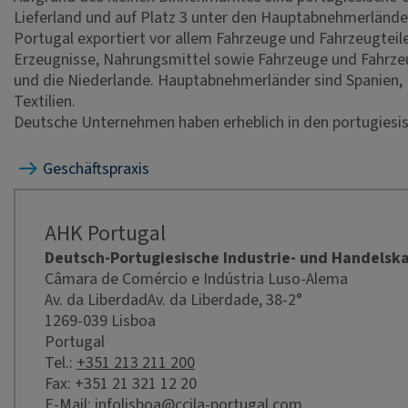
Lieferland und auf Platz 3 unter den Hauptabnehmerlände
Portugal exportiert vor allem Fahrzeuge und Fahrzeugtei
Erzeugnisse, Nahrungsmittel sowie Fahrzeuge und Fahrzeugt
und die Niederlande. Hauptabnehmerländer sind Spanien, F
Textilien.
Deutsche Unternehmen haben erheblich in den portugiesis
Geschäftspraxis
AHK Portugal
Deutsch-Portugiesische Industrie- und Handels
Câmara de Comércio e Indústria Luso-Alema
Av. da LiberdadAv. da Liberdade, 38-2°
1269-039 Lisboa
Portugal
Tel.:
+351 213 211 200
Fax: +351 21 321 12 20
E-Mail:
infolisboa@ccila-portugal.com