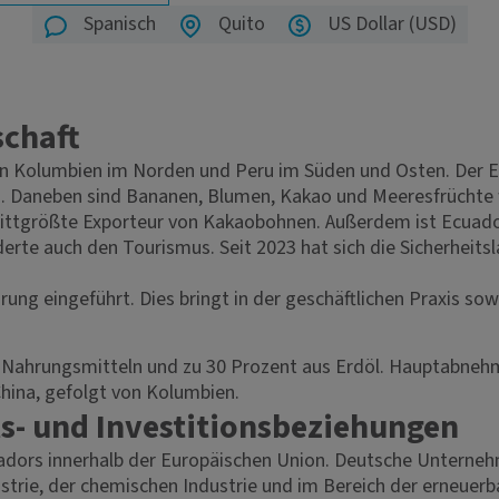
Spanisch
Quito
US Dollar (USD)
schaft
n Kolumbien im Norden und Peru im Süden und Osten. Der Er
. Daneben sind Bananen, Blumen, Kakao und Meeresfrüchte w
ttgrößte Exporteur von Kakaobohnen. Außerdem ist Ecuador 
rderte auch den Tourismus. Seit 2023 hat sich die Sicherheits
ng eingeführt. Dies bringt in der geschäftlichen Praxis sowo
 Nahrungsmitteln und zu 30 Prozent aus Erdöl. Hauptabnehm
hina, gefolgt von Kolumbien.
s- und Investitionsbeziehungen
uadors innerhalb der Europäischen Union. Deutsche Unterneh
trie, der chemischen Industrie und im Bereich der erneuerb