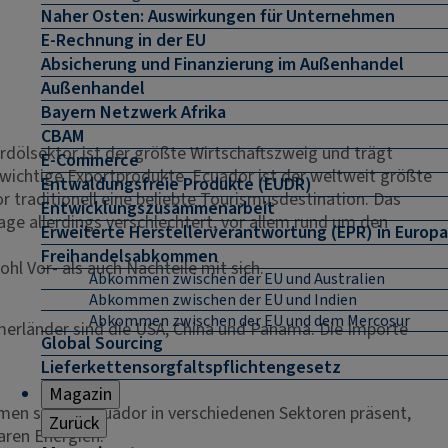
Naher Osten: Auswirkungen für Unternehmen
E-Rechnung in der EU
Absicherung und Finanzierung im Außenhandel
Außenhandel
Bayern Netzwerk Afrika
CBAM
dölsektor ist der größte Wirtschaftszweig und trägt
E-Commerce
ichtige Exportprodukte. Ecuador ist der weltweit größte
Entwaldungsfreie Produkte (EUDR)
traditionell eine beliebte Tourismusdestination. Das
Entwicklungszusammenarbeit
lage allerdings verschlechtert, vor allem rund um den
Erweiterte Herstellerverantwortung (EPR) in Europa
Freihandelsabkommen
hl Vor- als auch Nachteile mit sich.
Abkommen zwischen der EU und Australien
Abkommen zwischen der EU und Indien
Abkommen zwischen der EU und dem Mercosur
erländer sind die USA, China und Panama. Die Importe
Global Sourcing
Lieferkettensorgfaltspflichtengesetz
Magazin
men sind in Ecuador in verschiedenen Sektoren präsent,
Zurück
aren Energien.