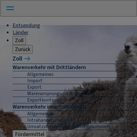
Entsendung
Länder
Zoll
Zurück
Zoll
Warenverkehr mit Drittländern
Allgemeines
Import
Export
Warenursprung und Präferenzen
Exportkontrolle
Warenverkehr innerhalb der EU
Allgemeines
Intrahandelsstatistik
Umsatzsteuer-Identifikationsnummer
Fördermittel