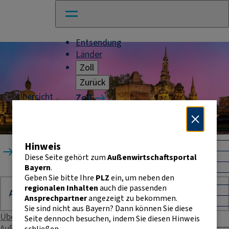
Entsendung
Länder
Zoll
Zurück
Übersicht
Zoll
Kambodscha
Warenverkehr mit Drittländern
Allgemeines
Import
Hinweis
Export
Startseite
Länder
Kambodscha
Warenursprung und Präferenzen
Diese Seite gehört zum
Außenwirtschaftsportal
Exportkontrolle
Bayern
.
Geben Sie bitte Ihre
PLZ
ein, um neben den
Warenverkehr innerhalb der EU
regionalen Inhalten
auch die passenden
Allgemeines
Ansprechpartner
angezeigt zu bekommen.
Intrahandelsstatistik
Sie sind nicht aus Bayern? Dann können Sie diese
Umsatzsteuer-
Übersicht
Seite dennoch besuchen, indem Sie diesen Hinweis
Identifikationsnummer
Außenhandelsstatistik
schließen.