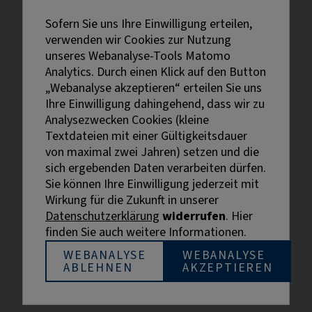
Sofern Sie uns Ihre Einwilligung erteilen,
verwenden wir Cookies zur Nutzung
unseres Webanalyse-Tools Matomo
Analytics. Durch einen Klick auf den Button
„Webanalyse akzeptieren“ erteilen Sie uns
Ihre Einwilligung dahingehend, dass wir zu
Analysezwecken Cookies (kleine
Textdateien mit einer Gültigkeitsdauer
von maximal zwei Jahren) setzen und die
sich ergebenden Daten verarbeiten dürfen.
Sie können Ihre Einwilligung jederzeit mit
Externe Links sind mit dem Symbol
Wirkung für die Zukunft in unserer
gekennzeichnet.
Datenschutzerklärung
widerrufen
. Hier
Bei personenbezogenen Bezeichnungen wurde aus
finden Sie auch weitere Informationen.
Gründen der besseren Lesbarkeit die männliche
Bezeichnung gewählt. Gemeint sind stets alle
WEBANALYSE
WEBANALYSE
ABLEHNEN
AKZEPTIEREN
Geschlechter.
© BIHK Service GmbH, 2026