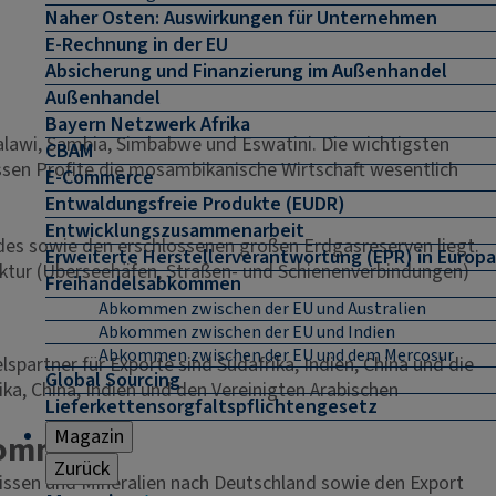
Naher Osten: Auswirkungen für Unternehmen
E-Rechnung in der EU
Absicherung und Finanzierung im Außenhandel
Außenhandel
Bayern Netzwerk Afrika
alawi, Sambia, Simbabwe und Eswatini. Die wichtigsten
CBAM
essen Profite die mosambikanische Wirtschaft wesentlich
E-Commerce
Entwaldungsfreie Produkte (EUDR)
Entwicklungszusammenarbeit
ndes sowie den erschlossenen großen Erdgasreserven liegt.
Erweiterte Herstellerverantwortung (EPR) in Europa
ruktur (Überseehäfen, Straßen- und Schienenverbindungen)
Freihandelsabkommen
Abkommen zwischen der EU und Australien
Abkommen zwischen der EU und Indien
Abkommen zwischen der EU und dem Mercosur
partner für Exporte sind Südafrika, Indien, China und die
Global Sourcing
ka, China, Indien und den Vereinigten Arabischen
Lieferkettensorgfaltspflichtengesetz
Magazin
kommen
Zurück
ssen und Mineralien nach Deutschland sowie den Export