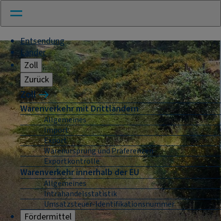
Entsendung
Länder
Zoll
Zurück
Zoll
Warenverkehr mit Drittländern
Allgemeines
Import
Export
Warenursprung und Präferenzen
Exportkontrolle
Warenverkehr innerhalb der EU
Allgemeines
Intrahandelsstatistik
Umsatzsteuer-Identifikationsnummer
Fördermittel