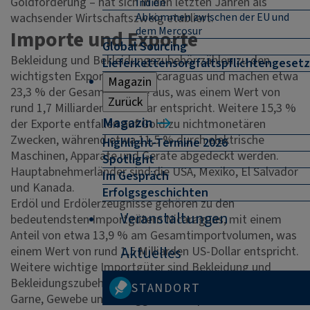
Goldförderung – hat sich in den letzten Jahren als
Indien
wachsender Wirtschaftszweig etabliert.
Abkommen zwischen der EU und
dem Mercosur
Importe und Exporte
Global Sourcing
Bekleidung und Bekleidungszubehör zählen zu den
Lieferkettensorgfaltspflichtengesetz
wichtigsten Exportgütern Nicaraguas und machen etwa
Magazin
23,3 % der Gesamtexporte aus, was einem Wert von
Zurück
rund 1,7 Milliarden US-Dollar entspricht. Weitere 15,3 %
Magazin
der Exporte entfallen auf Gold zu nichtmonetären
Zwecken, während etwa 11,5 % durch elektrische
Highlight-Termine 2026
Maschinen, Apparate und Geräte abgedeckt werden.
Spotlight
Hauptabnehmerländer sind die USA, Mexiko, El Salvador
Im Gespräch
und Kanada.
Erfolgsgeschichten
Erdöl und Erdölerzeugnisse gehören zu den
Veranstaltungen
bedeutendsten Importgütern Nicaraguas, mit einem
Anteil von etwa 13,9 % am Gesamtimportvolumen, was
einem Wert von rund 1,5 Milliarden US-Dollar entspricht.
Aktuelles
Weitere wichtige Importgüter sind Bekleidung und
Bekleidungszubehör mit einem Anteil von 7,9 % sowie
STANDORT
Garne, Gewebe und fertiggestellte Spinnstoffe, die etwa