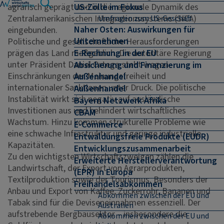
agrarisch geprägt und in die regionale Dynamik des
US-Zölle im Fokus
Zentralamerikanischen Integrationssystems (SICA)
Umfragen zum US-Geschäft
Naher Osten: Auswirkungen für
eingebunden.
Unternehmen
Politische und gesellschaftliche Herausforderungen
prägen das Land maßgeblich. Die autoritäre Regierung
E-Rechnung in der EU
unter Präsident Daniel Ortega steht wegen
Absicherung und Finanzierung im
Einschränkungen der Meinungsfreiheit und
Außenhandel
internationaler Sanktionen unter Druck. Die politische
Außenhandel
Instabilität wirkt sich negativ auf ausländische
Bayern Netzwerk Afrika
Investitionen aus und behindert wirtschaftliches
CBAM
Wachstum. Hinzu kommen strukturelle Probleme wie
E-Commerce
eine schwache Infrastruktur und geringe industrielle
Entwaldungsfreie Produkte (EUDR)
Kapazitäten.
Entwicklungszusammenarbeit
Zu den wichtigsten Wirtschaftszweigen zählen die
Erweiterte Herstellerverantwortung
Landwirtschaft, der Export von Agrarprodukten,
(EPR) in Europa
Textilproduktion sowie der Tourismus. Besonders der
Freihandelsabkommen
Anbau und Export von Kaffee, Zuckerrohr, Bananen und
Abkommen zwischen der EU und
Tabak sind für die Deviseneinnahmen essenziell. Der
Australien
aufstrebende Bergbausektor – insbesondere die
Abkommen zwischen der EU und