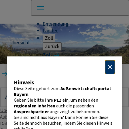
Entsendung
Länder
Zoll
Übersicht
Zurück
Nicaragua
Zoll
Warenverkehr mit Drittländern
Allgemeines
Startseite
Länder
Nicaragua
Import
Hinweis
Export
Warenursprung und Präferenzen
Diese Seite gehört zum
Außenwirtschaftsportal
Exportkontrolle
Bayern
.
Geben Sie bitte Ihre
PLZ
ein, um neben den
Warenverkehr innerhalb der EU
regionalen Inhalten
auch die passenden
Allgemeines
Übersicht
Ansprechpartner
angezeigt zu bekommen.
Intrahandelsstatistik
Außenhandelsstatistik
Sie sind nicht aus Bayern? Dann können Sie diese
Umsatzsteuer-
Seite dennoch besuchen, indem Sie diesen Hinweis
Daten & Fakten
Identifikationsnummer
schließen.