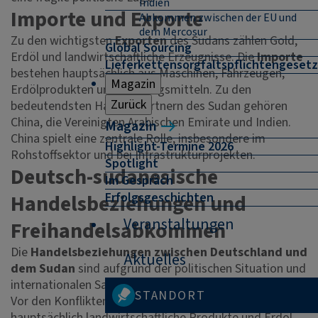
Indien
Importe und Exporte
Abkommen zwischen der EU und
dem Mercosur
Zu den wichtigsten
Exporten
des Sudans zählen Gold,
Global Sourcing
Erdöl und landwirtschaftliche Erzeugnisse. Die
Importe
Lieferkettensorgfaltspflichtengesetz
bestehen hauptsächlich aus Maschinen, Fahrzeugen,
Magazin
Erdölprodukten und Nahrungsmitteln. Zu den
Zurück
bedeutendsten Handelspartnern des Sudan gehören
China, die Vereinigten Arabischen Emirate und Indien.
Magazin
China spielt eine zentrale Rolle, insbesondere im
Highlight-Termine 2026
Rohstoffsektor und bei Infrastrukturprojekten.
Spotlight
Deutsch-sudanesische
Im Gespräch
Erfolgsgeschichten
Handelsbeziehungen und
Veranstaltungen
Freihandelsabkommen
Die
Handelsbeziehungen zwischen Deutschland und
Aktuelles
dem Sudan
sind aufgrund der politischen Situation und
internationalen Sanktionen derzeit stark eingeschränkt.
STANDORT
Vor den Konflikten importierte Deutschland
hauptsächlich landwirtschaftliche Produkte und Erdöl