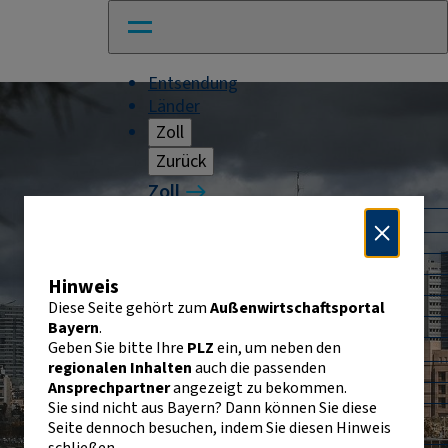
Entsendung
Länder
Zoll
Zurück
Zoll
Warenverkehr mit Drittländern
Allgemeines
Import
Hinweis
Export
Warenursprung und Präferenzen
Diese Seite gehört zum
Außenwirtschaftsportal
Exportkontrolle
Bayern
.
Geben Sie bitte Ihre
PLZ
ein, um neben den
Warenverkehr innerhalb der EU
regionalen Inhalten
auch die passenden
Allgemeines
Ansprechpartner
angezeigt zu bekommen.
Intrahandelsstatistik
Sie sind nicht aus Bayern? Dann können Sie diese
Umsatzsteuer-
Seite dennoch besuchen, indem Sie diesen Hinweis
Identifikationsnummer
schließen.