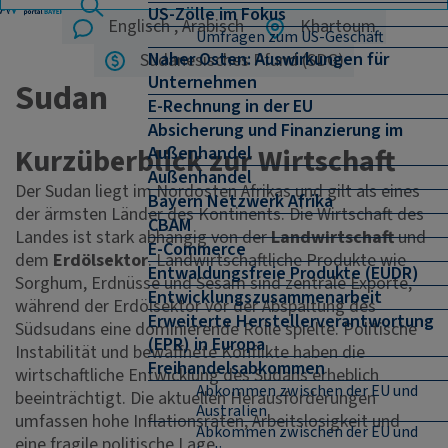
US-Zölle im Fokus
Englisch , Arabisch
Khartoum
Umfragen zum US-Geschäft
Naher Osten: Auswirkungen für
Sudanesisches Pfund (SDG)
Unternehmen
Sudan
E-Rechnung in der EU
Absicherung und Finanzierung im
Außenhandel
Kurzüberblick zur Wirtschaft
Außenhandel
Der Sudan liegt im Nordosten Afrikas und gilt als eines
Bayern Netzwerk Afrika
der ärmsten Länder des Kontinents. Die Wirtschaft des
CBAM
Landes ist stark abhängig von der
Landwirtschaft
und
E-Commerce
dem
Erdölsektor
. Landwirtschaftliche Produkte wie
Entwaldungsfreie Produkte (EUDR)
Sorghum, Erdnüsse und Sesam sind zentrale Exporte,
Entwicklungszusammenarbeit
während der Erdölsektor vor der Abspaltung des
Erweiterte Herstellerverantwortung
Südsudans eine dominierende Rolle spielte. Politische
(EPR) in Europa
Instabilität und bewaffnete Konflikte haben die
Freihandelsabkommen
wirtschaftliche Entwicklung des Sudans erheblich
Abkommen zwischen der EU und
beeinträchtigt. Die aktuellen Herausforderungen
Australien
umfassen hohe Inflationsraten, Arbeitslosigkeit und
Abkommen zwischen der EU und
eine fragile politische Lage.