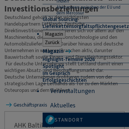
Indien
Investitionsbeziehungen
Abkommen zwischen der EU und
dem Mercosur
Deutschland gehört zu den wichtigsten
Global Sourcing
Handelspartnern Lettlands. Deutsche
Lieferkettensorgfaltspflichtengesetz
Direktinvestitionen konzentrieren sich vor allem auf den
Magazin
Maschinenbau, die Informationstechnologie und den
Zurück
Automobilzulieferbereich. Darüber hinaus sind deutsche
Unternehmen in weiteren Branchen aktiv, darunter
Magazin
Bauwirtschaft sowie Finanz- und Dienstleistungssektor.
Highlight-Termine 2026
Für deutsche Unternehmen stellt Lettland damit einen
Spotlight
wichtigen Absatz- und Beschaffungsmarkt dar.
Im Gespräch
Deutsche Unternehmen profitieren zudem von der
Erfolgsgeschichten
strategischen Lage Lettlands als Tor zu den Märkten
Osteuropas und dem Baltikum.
Veranstaltungen
Aktuelles
Geschäftspraxis
STANDORT
AHK Baltikum