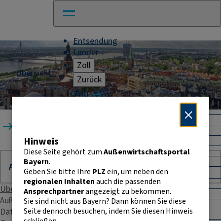
Entsendung
Länder
Zoll
Übersicht
Zurück
Lettland
Zoll
Warenverkehr mit Drittländern
Allgemeines
Startseite
Länder
Lettland
Import
Hinweis
Export
Warenursprung und Präferenzen
Diese Seite gehört zum
Außenwirtschaftsportal
Exportkontrolle
Bayern
.
Geben Sie bitte Ihre
PLZ
ein, um neben den
Warenverkehr innerhalb der EU
regionalen Inhalten
auch die passenden
Allgemeines
Übersicht
Ansprechpartner
angezeigt zu bekommen.
Intrahandelsstatistik
Außenhandelsstatistik
Sie sind nicht aus Bayern? Dann können Sie diese
Umsatzsteuer-
Seite dennoch besuchen, indem Sie diesen Hinweis
Daten & Fakten
Identifikationsnummer
schließen.