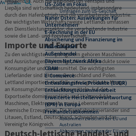
Anlagenbau. Auch die Regionen um Ventspils und
US-Zölle im Fokus
Liepāja sind wirtschaftlich bedeutend, insbesondere
Umfragen zum US-Geschäft
durch den Hafenbetrieb und die verarbeitende Industrie.
Naher Osten: Auswirkungen für
Die wichtigsten Wirtschaftszweige Lettlands umfassen
Unternehmen
den Dienstleistungssektor, die verarbeitende Industrie
E-Rechnung in der EU
sowie die Land- und Forstwirtschaft.
Absicherung und Finanzierung im
Importe und Exporte
Außenhandel
Außenhandel
Zu den wichtigsten Importgütern gehören Maschinen
Bayern Netzwerk Afrika
und Ausrüstungen, Fahrzeuge, Mineralölprodukte sowie
Konsumgüter und Lebensmittel. Die wichtigsten
CBAM
Lieferländer sind Litauen, Deutschland und Polen.
E-Commerce
Lettland importiert ebenfalls eine signifikante Menge
Entwaldungsfreie Produkte (EUDR)
an Konsumgütern und Lebensmitteln. Auf der
Entwicklungszusammenarbeit
Exportseite dominieren Holz und Holzprodukte,
Erweiterte Herstellerverantwortung
Maschinen, Elektrogeräte sowie Lebensmittel und
(EPR) in Europa
chemische Erzeugnisse. Die Hauptabnehmerländer sind
Freihandelsabkommen
Litauen, Estland, Deutschland, Schweden und das
Abkommen zwischen der EU und
Vereinigte Königreich.
Australien
Deutsch-lettische Handels- und
Abkommen zwischen der EU und