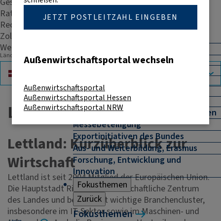
Geschäftspraxis
Fördermittel
Rating
JETZT POSTLEITZAHL EINGEBEN
Zurück
Recht & Steuern
Fördermittel
Zoll
Weitere Kontakte
Go International
Länderauswahl
Außenwirtschaftsportal wechseln
Was wird gefördert?
Antragsberechtigung
Formulare
Außenwirtschaftsportal
Förderbestimmungen
Lettisch
Riga
Euro (EUR)
Außenwirtschaftsportal Hessen
FAQs
Lettland
Außenwirtschaftsportal NRW
Delegations- und Unternehmerreisen
Messebeteiligung
Exportinitiativen des Bundes
Lettland: Kurzüberblick zur
Aus- und Weiterbildung, Erasmus
Wirtschaft
Forschung, Entwicklung und
Innovation
Lettland ist seit 2004 Mitglied der Europäischen Union.
Fokusthemen
Die Hauptstadt Riga ist das wirtschaftliche Zentrum
Zurück
des Landes und beherbergt wichtige Branchencluster,
insbesondere im IT-Sektor sowie im Maschinen- und
Fokusthemen