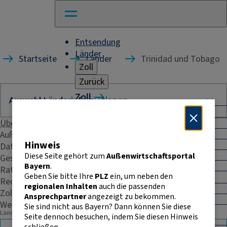
Entsendung
Länder
Startseite
Länder
Trinidad und Tobago
Zoll
Zurück
Zoll
Warenverkehr mit Drittländern
Übersicht
Allgemeines
Import
Außenhandelsstatistik
Hinweis
Export
Daten & Fakten
Warenursprung und Präferenzen
Diese Seite gehört zum
Außenwirtschaftsportal
Geschäftspraxis
Exportkontrolle
Bayern
.
Rating
Geben Sie bitte Ihre
PLZ
ein, um neben den
Warenverkehr innerhalb der EU
Recht & Steuern
regionalen Inhalten
auch die passenden
Allgemeines
Zoll
Ansprechpartner
angezeigt zu bekommen.
Intrahandelsstatistik
Weitere Kontakte
Sie sind nicht aus Bayern? Dann können Sie diese
Umsatzsteuer-
Länderauswahl
Seite dennoch besuchen, indem Sie diesen Hinweis
Identifikationsnummer
schließen.