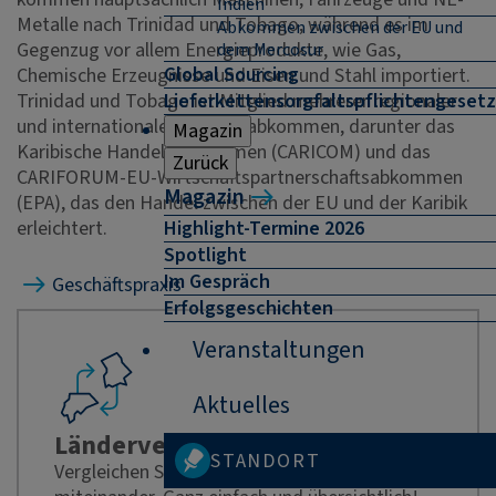
Indien
Metalle nach Trinidad und Tobago, während es im
Abkommen zwischen der EU und
Gegenzug vor allem Energieprodukte, wie Gas,
dem Mercosur
Global Sourcing
Chemische Erzeugnisse und Eisen und Stahl importiert.
Lieferkettensorgfaltspflichtengesetz
Trinidad und Tobago ist Mitglied mehrerer regionaler
und internationaler Handelsabkommen, darunter das
Magazin
Karibische Handelsabkommen (CARICOM) und das
Zurück
CARIFORUM-EU-Wirtschaftspartnerschaftsabkommen
Magazin
(EPA), das den Handel zwischen der EU und der Karibik
Highlight-Termine 2026
erleichtert.
Spotlight
Im Gespräch
Geschäftspraxis
Erfolgsgeschichten
Veranstaltungen
Aktuelles
Ländervergleich
STANDORT
Vergleichen Sie Ihre potenziellen Zielmärkte