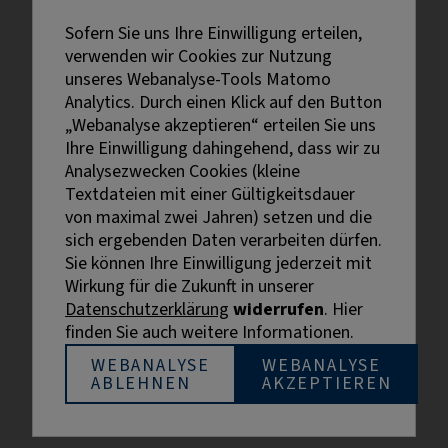
Sofern Sie uns Ihre Einwilligung erteilen,
verwenden wir Cookies zur Nutzung
unseres Webanalyse-Tools Matomo
Analytics. Durch einen Klick auf den Button
„Webanalyse akzeptieren“ erteilen Sie uns
Ihre Einwilligung dahingehend, dass wir zu
Analysezwecken Cookies (kleine
Textdateien mit einer Gültigkeitsdauer
von maximal zwei Jahren) setzen und die
sich ergebenden Daten verarbeiten dürfen.
Sie können Ihre Einwilligung jederzeit mit
Externe Links sind mit dem Symbol
Wirkung für die Zukunft in unserer
gekennzeichnet.
Datenschutzerklärung
widerrufen
. Hier
Bei personenbezogenen Bezeichnungen wurde aus
finden Sie auch weitere Informationen.
Gründen der besseren Lesbarkeit die männliche
Bezeichnung gewählt. Gemeint sind stets alle
WEBANALYSE
WEBANALYSE
ABLEHNEN
AKZEPTIEREN
Geschlechter.
© BIHK Service GmbH, 2026