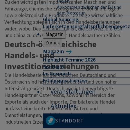
Indien
Zu den wichtigsten Importen zählen Maschinen und
Abkommen zwischen der EU und
Fahrzeuge, chemische Erzeugnisse, Erdöl und Erdgas
dem Mercosur
sowie elektronische Produkte. Die enge wirtschaftliche
Global Sourcing
Verflechtung spiegelt sich in den Handelsbeziehungen
Lieferkettensorgfaltspflichtengesetz
wider, wobei Deutschland, Italien, die Schweiz, die USA
Magazin
und China zu den wichtigsten Handelspartnern zählen.
Deutsch-österreichische
Zurück
Magazin
Handels- und
Highlight-Termine 2026
Investitionsbeziehungen
Spotlight
Im Gespräch
Die Handelsbeziehungen zwischen Deutschland und
Erfolgsgeschichten
Österreich sind historisch gewachsen und von hoher
Intensität geprägt. Deutschland ist der wichtigste
Veranstaltungen
Handelspartner Österreichs, sowohl im Bereich der
Exporte als auch der Importe. Der bilaterale Handel
Aktuelles
umfasst eine breite Palette von Gütern und
Dienstleistungen, wobei der Schwerpunkt auf
STANDORT
industriellen Erzeugnissen liegt.