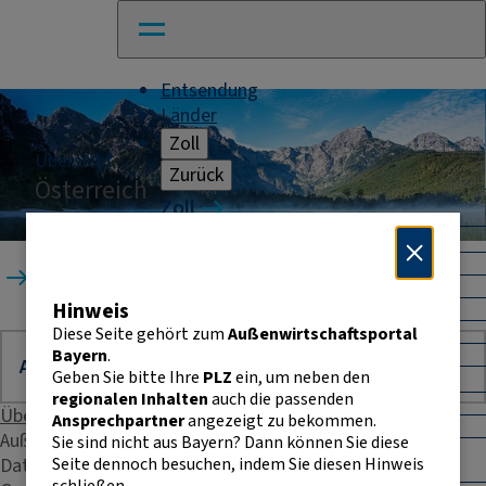
Entsendung
Länder
Zoll
Übersicht
Zurück
Österreich
Zoll
Warenverkehr mit Drittländern
Allgemeines
Startseite
Länder
Österreich
Import
Hinweis
Export
Warenursprung und Präferenzen
Diese Seite gehört zum
Außenwirtschaftsportal
Exportkontrolle
Bayern
.
Geben Sie bitte Ihre
PLZ
ein, um neben den
Warenverkehr innerhalb der EU
regionalen Inhalten
auch die passenden
Allgemeines
Übersicht
Ansprechpartner
angezeigt zu bekommen.
Intrahandelsstatistik
Außenhandelsstatistik
Sie sind nicht aus Bayern? Dann können Sie diese
Umsatzsteuer-
Seite dennoch besuchen, indem Sie diesen Hinweis
Daten & Fakten
Identifikationsnummer
schließen.