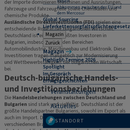
Indien
der Importe dominieren Maschinen und Ausrüstungen,
Abkommen zwischen der EU und
Fahrzeuge und Fahrzeugteile sowie Chemikalien und
dem Mercosur
chemische Produkte.
Global Sourcing
Ausländische Direktinvestitionen (FDI)
spielen eine
Lieferkettensorgfaltspflichtengesetz
entscheidende Rolle in der bulgarischen Wirtschaft.
Magazin
Deutschland ist einer der größten Investoren in
Bulgarien, insbesondere in den Bereichen
Zurück
Automobilindustrie, Maschinenbau und Elektronik. Diese
Magazin
Investitionen tragen maßgeblich zur Modernisierung
Highlight-Termine 2026
und Wettbewerbsfähigkeit der bulgarischen Wirtschaft
Spotlight
bei.
Im Gespräch
Deutsch-bulgarische Handels-
Erfolgsgeschichten
und Investitionsbeziehungen
Veranstaltungen
Die
Handelsbeziehungen zwischen Deutschland und
Bulgarien
sind stark und vielfältig. Deutschland ist der
Aktuelles
größte Handelspartner Bulgariens, sowohl im Export als
auch im Import. Deutsche Unternehmen sind in
STANDORT
verschiedenen Branchen in Bulgarien präsent, darunter