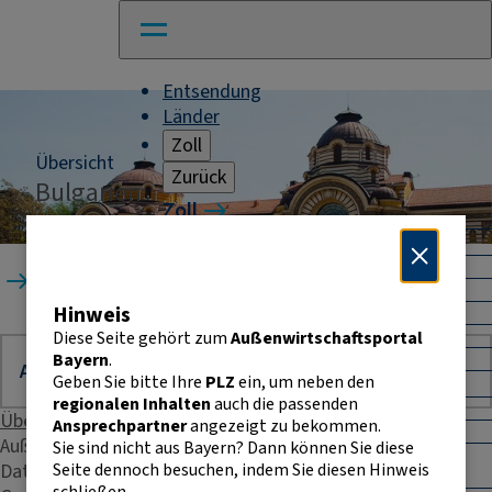
Entsendung
Länder
Zoll
Übersicht
Zurück
Bulgarien
Zoll
Warenverkehr mit Drittländern
Allgemeines
Startseite
Länder
Bulgarien
Import
Hinweis
Export
Warenursprung und Präferenzen
Diese Seite gehört zum
Außenwirtschaftsportal
Exportkontrolle
Bayern
.
Geben Sie bitte Ihre
PLZ
ein, um neben den
Warenverkehr innerhalb der EU
regionalen Inhalten
auch die passenden
Allgemeines
Übersicht
Ansprechpartner
angezeigt zu bekommen.
Intrahandelsstatistik
Außenhandelsstatistik
Sie sind nicht aus Bayern? Dann können Sie diese
Umsatzsteuer-
Seite dennoch besuchen, indem Sie diesen Hinweis
Daten & Fakten
Identifikationsnummer
schließen.