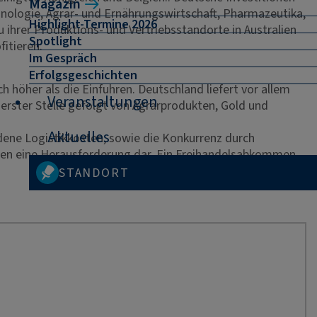
Magazin
nologie, Agrar- und Ernährungswirtschaft, Pharmazeutika,
Highlight-Termine 2026
 ihrer Produktions- und Vertriebsstandorte in Australien
Spotlight
itieren.
Im Gespräch
Erfolgsgeschichten
h höher als die Einfuhren. Deutschland liefert vor allem
Veranstaltungen
erster Stelle gefolgt von Agrarprodukten, Gold und
Aktuelles
ene Logistikkosten, sowie die Konkurrenz durch
gen eine Herausforderung dar. Ein Freihandelsabkommen
STANDORT