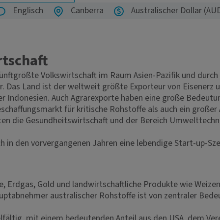
Englisch
Canberra
Australischer Dollar (AU
rtschaft
e fünftgrößte Volkswirtschaft im Raum Asien-Pazifik und dur
or. Das Land ist der weltweit größte Exporteur von Eisenerz 
nter Indonesien. Auch Agrarexporte haben eine große Bedeutu
Beschaffungsmarkt für kritische Rohstoffe als auch ein große
eten die Gesundheitswirtschaft und der Bereich Umwelttechn
ch in den vorvergangenen Jahren eine lebendige Start-up-Sz
e, Erdgas, Gold und landwirtschaftliche Produkte wie Weizen
ptabnehmer australischer Rohstoffe ist von zentraler Bedeu
ielfältig, mit einem bedeutenden Anteil aus den USA, dem Ver