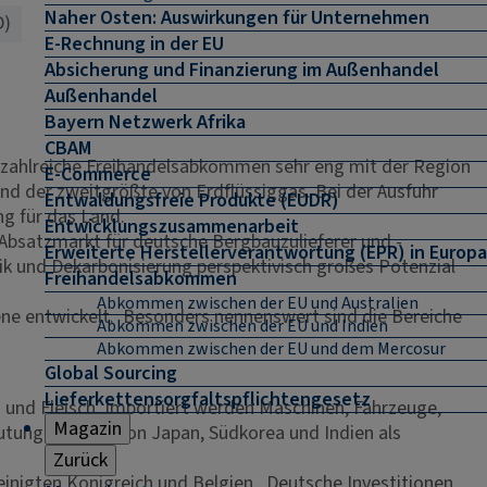
Naher Osten: Auswirkungen für Unternehmen
D)
E-Rechnung in der EU
Absicherung und Finanzierung im Außenhandel
Außenhandel
Bayern Netzwerk Afrika
CBAM
ch zahlreiche Freihandelsabkommen sehr eng mit der Region
E-Commerce
und der zweitgrößte von Erdflüssiggas. Bei der Ausfuhr
Entwaldungsfreie Produkte (EUDR)
ng für das Land.
Entwicklungszusammenarbeit
r Absatzmarkt für deutsche Bergbauzulieferer und -
Erweiterte Herstellerverantwortung (EPR) in Europa
ik und Dekarbonisierung perspektivisch großes Potenzial
Freihandelsabkommen
Abkommen zwischen der EU und Australien
ene entwickelt. Besonders nennenswert sind die Bereiche
Abkommen zwischen der EU und Indien
Abkommen zwischen der EU und dem Mercosur
Global Sourcing
Lieferkettensorgfaltspflichtengesetz
 und Fleisch. Importiert werden Maschinen, Fahrzeuge,
Magazin
tung, gefolgt von Japan, Südkorea und Indien als
Zurück
einigten Königreich und Belgien.. Deutsche Investitionen