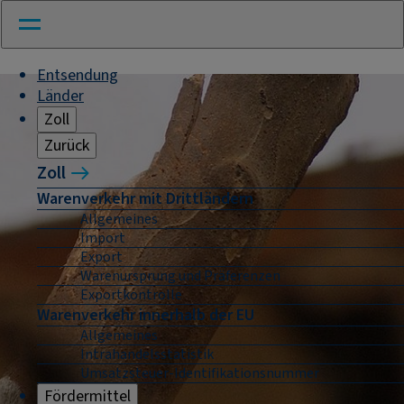
Entsendung
Länder
Zoll
Zurück
Zoll
Warenverkehr mit Drittländern
Allgemeines
Import
Export
Warenursprung und Präferenzen
Exportkontrolle
Warenverkehr innerhalb der EU
Allgemeines
Intrahandelsstatistik
Umsatzsteuer-Identifikationsnummer
Fördermittel