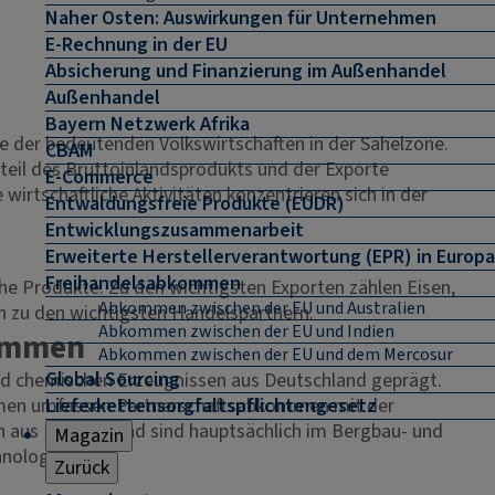
Naher Osten: Auswirkungen für Unternehmen
E-Rechnung in der EU
Absicherung und Finanzierung im Außenhandel
Außenhandel
Bayern Netzwerk Afrika
e der bedeutenden Volkswirtschaften in der Sahelzone.
CBAM
ßteil des Bruttoinlandsprodukts und der Exporte
E-Commerce
rtschaftliche Aktivitäten konzentrieren sich in der
Entwaldungsfreie Produkte (EUDR)
Entwicklungszusammenarbeit
Erweiterte Herstellerverantwortung (EPR) in Europa
Freihandelsabkommen
e Produkte. Zu den wichtigsten Exporten zählen Eisen,
Abkommen zwischen der EU und Australien
en zu den wichtigsten Handelspartnern.
Abkommen zwischen der EU und Indien
kommen
Abkommen zwischen der EU und dem Mercosur
Global Sourcing
d chemischen Erzeugnissen aus Deutschland geprägt.
Lieferkettensorgfaltspflichtengesetz
ommen umfassen Partnerschaftsabkommen mit der
en aus Deutschland sind hauptsächlich im Bergbau- und
Magazin
hnologien.
Zurück