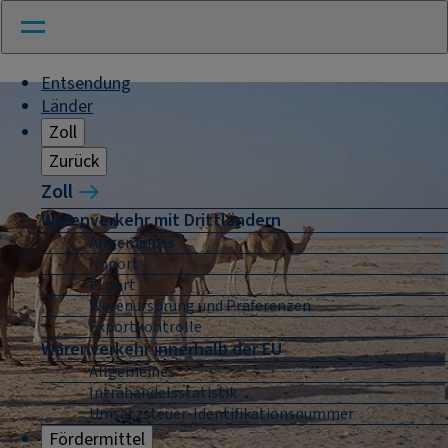
Entsendung
Länder
Zoll
Zurück
Zoll
Warenverkehr mit Drittländern
Allgemeines
Import
Export
Warenursprung und Präferenzen
Exportkontrolle
Warenverkehr innerhalb der EU
Allgemeines
Intrahandelsstatistik
Umsatzsteuer-Identifikationsnummer
Fördermittel