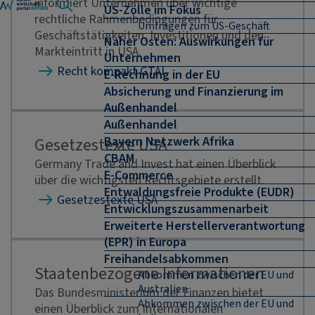
informiert Unternehmen über wichtige
US-Zölle im Fokus
rechtliche Rahmenbedingungen für
Umfragen zum US-Geschäft
Geschäftstätigkeiten, Investitionen und den
Naher Osten: Auswirkungen für
Markteintritt in USA.
Unternehmen
Recht kompakt GTAI
E-Rechnung in der EU
Absicherung und Finanzierung im
Außenhandel
Außenhandel
Bayern Netzwerk Afrika
Gesetzestexte USA
CBAM
Germany Trade and Invest hat einen Überblick
E-Commerce
über die wichtigsten Rechtsgebiete erstellt.
Entwaldungsfreie Produkte (EUDR)
Gesetzestexte USA
Entwicklungszusammenarbeit
Erweiterte Herstellerverantwortung
(EPR) in Europa
Freihandelsabkommen
Staatenbezogene Informationen
Abkommen zwischen der EU und
Australien
Das Bundesministerium der Finanzen bietet
Abkommen zwischen der EU und
einen Überblick zum Internationalen