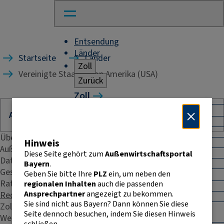
Entsendung
Länder
Startseite
Länder
Zoll
Vereinigte Staaten von Amerika (USA)
Zurück
Zoll
Warenverkehr mit Drittländern
Allgemeines
Import
Übersicht
Hinweis
Export
Außenhandelsstatistik
Warenursprung und Präferenzen
Diese Seite gehört zum
Außenwirtschaftsportal
Daten & Fakten
Exportkontrolle
Bayern
.
Geschäftspraxis
Geben Sie bitte Ihre
PLZ
ein, um neben den
Warenverkehr innerhalb der EU
Rating
regionalen Inhalten
auch die passenden
Allgemeines
Ansprechpartner
angezeigt zu bekommen.
Recht & Steuern
Intrahandelsstatistik
Sie sind nicht aus Bayern? Dann können Sie diese
Zoll
Umsatzsteuer-
Seite dennoch besuchen, indem Sie diesen Hinweis
Identifikationsnummer
Weitere Kontakte
schließen.