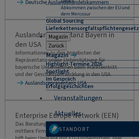
Indien
Deutsche Auslandshandelskammern
Abkommen zwischen der EU und
dem Mercosur
Global Sourcing
Lieferkettensorgfaltspflichtengesetz
Auslandsrepräsentanz Bayern in
Magazin
den USA
Zurück
Informationen zu den Angeboten der
Magazin
Repräsentanz sowie Unterstützung für
Highlight-Termine 2026
bayerische Unternehmen beim Markteintritt
Spotlight
und der Geschäftsentwicklung in den USA.
Im Gespräch
Auslandsrepräsentanz USA
Erfolgsgeschichten
Veranstaltungen
Aktuelles
Enterprise Europe Network (EEN)
Das Beratungsnetzwerk unterstützt kleine und
STANDORT
mittlere Firmen bei der Markterschließung und
hilft beim Umgang mit EU-Fördermitteln.
Hier