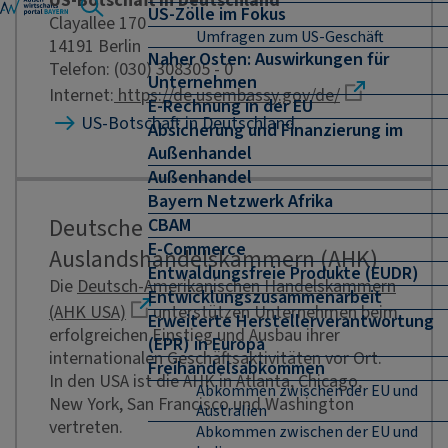
US-Botschaft in Deutschland
US-Zölle im Fokus
Clayallee 170
Umfragen zum US-Geschäft
14191 Berlin
Naher Osten: Auswirkungen für
Telefon: (030) 308305 - 0
Unternehmen
Internet:
https://de.usembassy.gov/de/
E-Rechnung in der EU
US-Botschaft in Deutschland
Absicherung und Finanzierung im
Außenhandel
Außenhandel
Bayern Netzwerk Afrika
Deutsche
CBAM
E-Commerce
Auslandshandelskammern (AHK)
Entwaldungsfreie Produkte (EUDR)
Die
Deutsch-Amerikanischen Handelskammern
Entwicklungszusammenarbeit
(AHK USA)
unterstützen Unternehmen beim
Erweiterte Herstellerverantwortung
erfolgreichen Einstieg und Ausbau ihrer
(EPR) in Europa
internationalen Geschäftsaktivitäten vor Ort.
Freihandelsabkommen
In den USA ist die AHK in Atlanta, Chicago,
Abkommen zwischen der EU und
New York, San Francisco und Washington
Australien
vertreten.
Abkommen zwischen der EU und