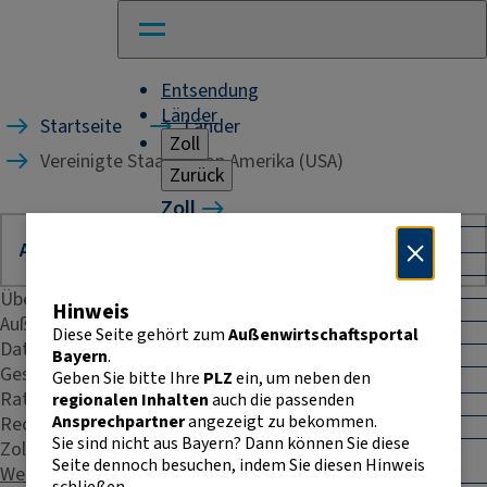
Entsendung
Länder
Startseite
Länder
Zoll
Vereinigte Staaten von Amerika (USA)
Zurück
Zoll
Warenverkehr mit Drittländern
Allgemeines
Import
Übersicht
Hinweis
Export
Außenhandelsstatistik
Warenursprung und Präferenzen
Diese Seite gehört zum
Außenwirtschaftsportal
Daten & Fakten
Exportkontrolle
Bayern
.
Geschäftspraxis
Geben Sie bitte Ihre
PLZ
ein, um neben den
Warenverkehr innerhalb der EU
Rating
regionalen Inhalten
auch die passenden
Allgemeines
Ansprechpartner
angezeigt zu bekommen.
Recht & Steuern
Intrahandelsstatistik
Sie sind nicht aus Bayern? Dann können Sie diese
Zoll
Umsatzsteuer-
Seite dennoch besuchen, indem Sie diesen Hinweis
Identifikationsnummer
Weitere Kontakte
schließen.