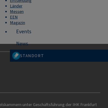
Entsendung
Länder
Messen
EEN
Magazin
Events
News
STANDORT
delskammern unter Geschäftsführung der IHK Frankfurt