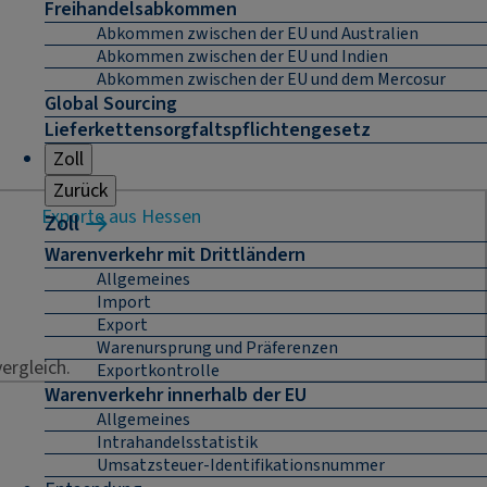
Freihandelsabkommen
Abkommen zwischen der EU und Australien
Abkommen zwischen der EU und Indien
Abkommen zwischen der EU und dem Mercosur
Global Sourcing
Lieferkettensorgfaltspflichtengesetz
Zoll
Zurück
Exporte aus Hessen
Zoll
Warenverkehr mit Drittländern
Allgemeines
Import
Export
Warenursprung und Präferenzen
ergleich.
Exportkontrolle
Warenverkehr innerhalb der EU
Allgemeines
Intrahandelsstatistik
Umsatzsteuer-Identifikationsnummer