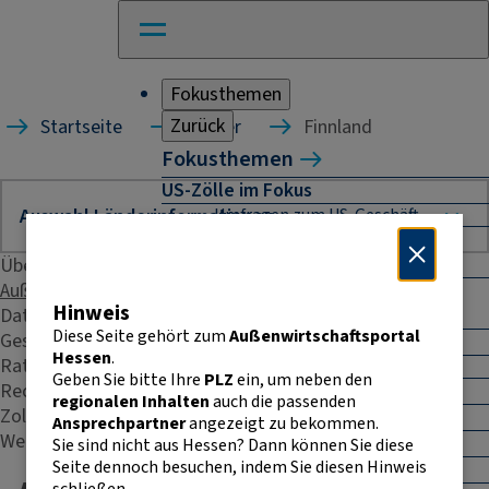
Fokusthemen
Zurück
Startseite
Länder
Finnland
Fokusthemen
US-Zölle im Fokus
Umfragen zum US-Geschäft
Naher Osten: Auswirkungen für
Unternehmen
Übersicht
Außenhandelsstatistik
Absicherung und Finanzierung im
Hinweis
Daten & Fakten
Außenhandel
Diese Seite gehört zum
Außenwirtschaftsportal
Geschäftspraxis
Außenhandel Hessen
Hessen
.
Rating
Umfrage: Going International
Geben Sie bitte Ihre
PLZ
ein, um neben den
Recht & Steuern
CBAM
regionalen Inhalten
auch die passenden
Zoll
Entwicklungszusammenarbeit
Ansprechpartner
angezeigt zu bekommen.
Weitere Kontakte
E-Commerce
Sie sind nicht aus Hessen? Dann können Sie diese
Seite dennoch besuchen, indem Sie diesen Hinweis
E-Rechnung in der EU
schließen.