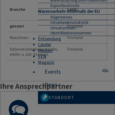
Warenursprung und Präferenzen
Jah
Exportkontrolle
Branche
Land
Warenverkehr innerhalb der EU
Allgemeines
Intrahandelsstatistik
gesamt
Finnland
47
Umsatzsteuer-
Identifikationsnummer
Maschinen
Finnland
66
Entsendung
Länder
Datenverarbeitungsgeräte,
Finnland
Messen
38
elektr. u. opt. Erzeugn.
EEN
Magazin
Alle B
Events
News
Ihre Ansprechpartner
STANDORT