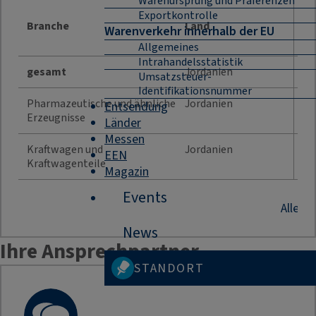
Warenursprung und Präferenzen
Jah
Exportkontrolle
Branche
Land
Warenverkehr innerhalb der EU
Allgemeines
Intrahandelsstatistik
gesamt
Jordanien
81
Umsatzsteuer-
Identifikationsnummer
Pharmazeutische und ähnliche
Jordanien
Entsendung
42
Erzeugnisse
Länder
Messen
Kraftwagen und
Jordanien
EEN
11
Kraftwagenteile
Magazin
Events
Alle B
News
Ihre Ansprechpartner
STANDORT