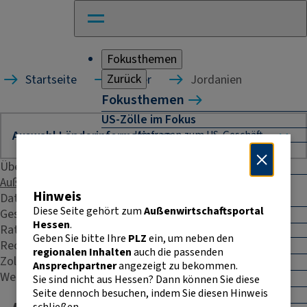
Fokusthemen
Zurück
Startseite
Länder
Jordanien
Fokusthemen
US-Zölle im Fokus
Umfragen zum US-Geschäft
Naher Osten: Auswirkungen für
Unternehmen
Übersicht
Außenhandelsstatistik
Absicherung und Finanzierung im
Hinweis
Daten & Fakten
Außenhandel
Diese Seite gehört zum
Außenwirtschaftsportal
Geschäftspraxis
Außenhandel Hessen
Hessen
.
Rating
Umfrage: Going International
Geben Sie bitte Ihre
PLZ
ein, um neben den
Recht & Steuern
CBAM
regionalen Inhalten
auch die passenden
Zoll
Entwicklungszusammenarbeit
Ansprechpartner
angezeigt zu bekommen.
Weitere Kontakte
E-Commerce
Sie sind nicht aus Hessen? Dann können Sie diese
Seite dennoch besuchen, indem Sie diesen Hinweis
E-Rechnung in der EU
schließen.