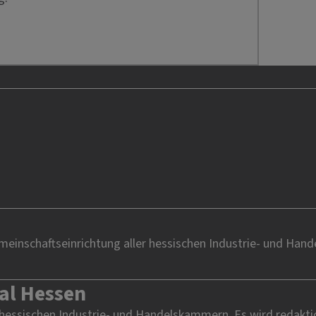
einschaftseinrichtung aller hessischen Industrie- und Han
al Hessen
 hessischen Industrie- und Handelskammern. Es wird redakti