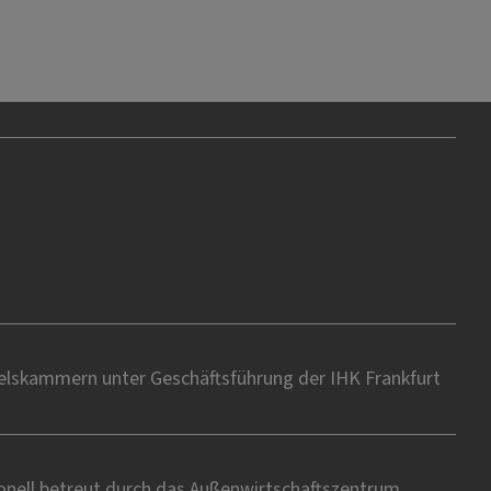
delskammern unter Geschäftsführung der IHK Frankfurt
onell betreut durch das Außenwirtschaftszentrum