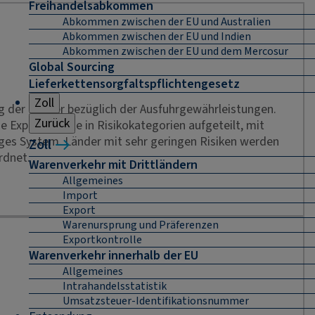
Freihandelsabkommen
Abkommen zwischen der EU und Australien
Abkommen zwischen der EU und Indien
Abkommen zwischen der EU und dem Mercosur
Global Sourcing
Lieferkettensorgfaltspflichtengesetz
Zoll
g der Länder bezüglich der Ausfuhrgewährleistungen.
Zurück
die Exportmärkte in Risikokategorien aufgeteilt, mit
figes System. Länder mit sehr geringen Risiken werden
Zoll
rdnet.
Warenverkehr mit Drittländern
Allgemeines
Import
Export
Warenursprung und Präferenzen
Exportkontrolle
Warenverkehr innerhalb der EU
Allgemeines
Intrahandelsstatistik
Umsatzsteuer-Identifikationsnummer