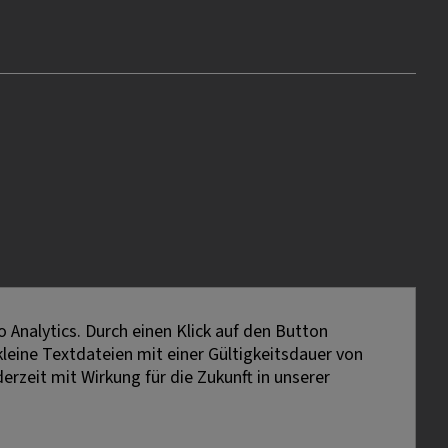
 Analytics. Durch einen Klick auf den Button
kleine Textdateien mit einer Gültigkeitsdauer von
erzeit mit Wirkung für die Zukunft in unserer
lt. Gemeint sind stets alle Geschlechter.