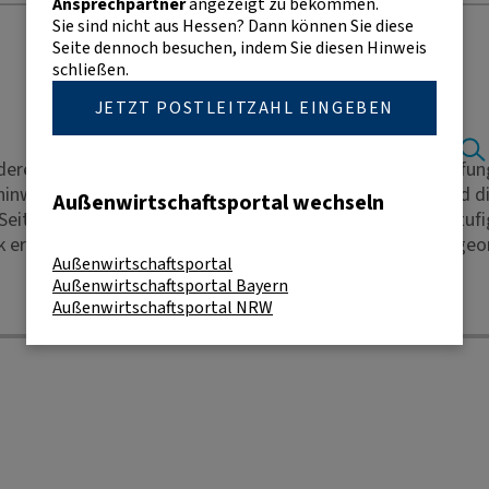
Ansprechpartner
angezeigt zu bekommen.
Sie sind nicht aus Hessen? Dann können Sie diese
Seite dennoch besuchen, indem Sie diesen Hinweis
schließen.
JETZT POSTLEITZAHL EINGEBEN
erem die so genannte Länderklassifizierung, eine Einstufun
hinweis für die Liste: Für die Berechnung des Entgelts sind 
Außenwirtschaftsportal wechseln
Seit dem 1. April 1999 gilt ein OECD-einheitliches siebenstu
rk erhöhtem Risiko der Kategorie 7 (höchstes Entgelt) zugeo
Außenwirtschaftsportal
Außenwirtschaftsportal Bayern
Außenwirtschaftsportal NRW