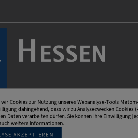
en wir Cookies zur Nutzung unseres Webanalyse-Tools Matomo
willigung dahingehend, dass wir zu Analysezwecken Cookies (
 Daten verarbeiten dürfen. Sie können Ihre Einwilligung jed
e auch weitere Informationen.
LYSE AKZEPTIEREN
n der besseren Lesbarkeit die männliche Bezeichnung gewäh