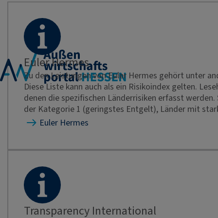
Euler Hermes
Zu den Leistungen von Euler Hermes gehört unter and
Diese Liste kann auch als ein Risikoindex gelten. Lese
denen die spezifischen Länderrisiken erfasst werden. 
der Kategorie 1 (geringstes Entgelt), Länder mit sta
Euler Hermes
Transparency International