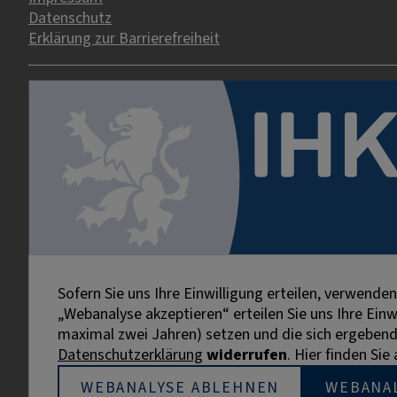
Datenschutz
Erklärung zur Barrierefreiheit
Sofern Sie uns Ihre Einwilligung erteilen, verwend
„Webanalyse akzeptieren“ erteilen Sie uns Ihre Ein
maximal zwei Jahren) setzen und die sich ergebenden
Datenschutzerklärung
widerrufen
. Hier finden Si
Externe Links sind mit dem Symbol
gekennzeichnet.
WEBANALYSE ABLEHNEN
WEBANA
Bei personenbezogenen Bezeichnungen wurde aus Gründe