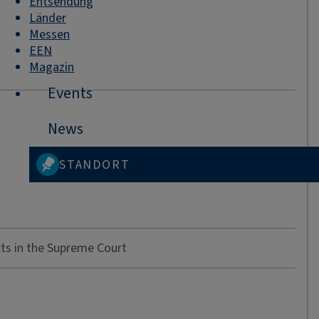
Entsendung
Länder
Messen
EEN
Magazin
Events
News
STANDORT
cts in the Supreme Court