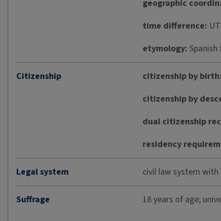
geographic coordin
time difference:
UTC
etymology:
Spanish 
Citizenship
citizenship by birth
citizenship by desc
dual citizenship re
residency requireme
Legal system
civil law system with
Suffrage
18 years of age; unive