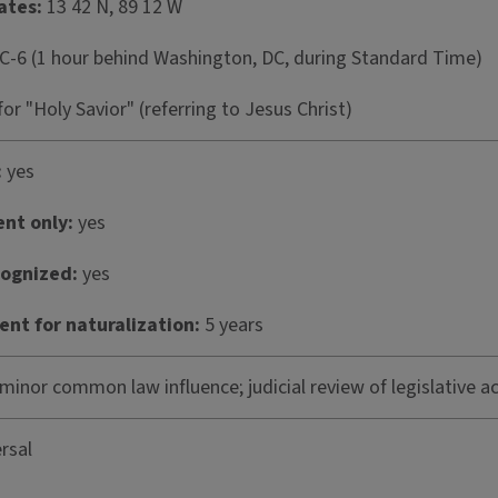
ates:
13 42 N, 89 12 W
-6 (1 hour behind Washington, DC, during Standard Time)
for "Holy Savior" (referring to Jesus Christ)
:
yes
ent only:
yes
cognized:
yes
nt for naturalization:
5 years
 minor common law influence; judicial review of legislative a
rsal