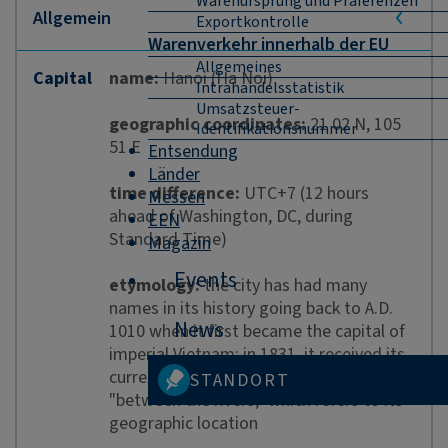
Warenursprung und Präferenzen
Exportkontrolle
Warenverkehr innerhalb der EU
Allgemeines
Capital
name:
Hanoi (Ha Noi)
Intrahandelsstatistik
Umsatzsteuer-
geographic coordinates:
21 02 N, 105
Identifikationsnummer
51 E
Entsendung
Länder
time difference:
UTC+7 (12 hours
Messen
ahead of Washington, DC, during
EEN
Standard Time)
Magazin
Events
etymology:
the city has had many
names in its history going back to A.D.
News
1010 when it first became the capital of
imperial Vietnam; in 1831, it received its
current name of Ha Noi, meaning
STANDORT
"between the rivers," which refers to its
geographic location