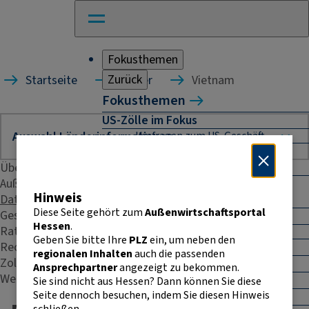
Fokusthemen
Zurück
Startseite
Länder
Vietnam
Fokusthemen
US-Zölle im Fokus
Umfragen zum US-Geschäft
Naher Osten: Auswirkungen für
Unternehmen
Übersicht
Außenhandelsstatistik
Absicherung und Finanzierung im
Hinweis
Daten & Fakten
Außenhandel
Diese Seite gehört zum
Außenwirtschaftsportal
Geschäftspraxis
Außenhandel Hessen
Hessen
.
Rating
Umfrage: Going International
Geben Sie bitte Ihre
PLZ
ein, um neben den
Recht & Steuern
CBAM
regionalen Inhalten
auch die passenden
Zoll
Entwicklungszusammenarbeit
Ansprechpartner
angezeigt zu bekommen.
Weitere Kontakte
E-Commerce
Sie sind nicht aus Hessen? Dann können Sie diese
Seite dennoch besuchen, indem Sie diesen Hinweis
E-Rechnung in der EU
schließen.