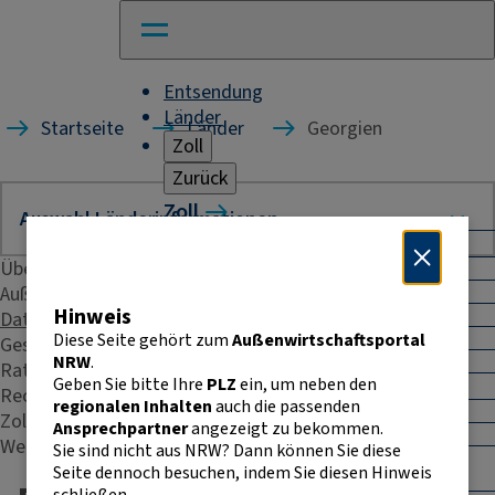
Entsendung
Länder
Startseite
Länder
Georgien
Zoll
Zurück
Zoll
Warenverkehr mit Drittländern
Übersicht
Allgemeines
Import
Außenhandelsstatistik
Hinweis
Export
Daten & Fakten
Warenursprung und Präferenzen
Diese Seite gehört zum
Außenwirtschaftsportal
Geschäftspraxis
Exportkontrolle
NRW
.
Rating
Geben Sie bitte Ihre
PLZ
ein, um neben den
Warenverkehr innerhalb der EU
Recht & Steuern
regionalen Inhalten
auch die passenden
Allgemeines
Zoll
Ansprechpartner
angezeigt zu bekommen.
Intrahandelsstatistik
Weitere Kontakte
Sie sind nicht aus NRW? Dann können Sie diese
Umsatzsteuer-
Seite dennoch besuchen, indem Sie diesen Hinweis
Identifikationsnummer
schließen.