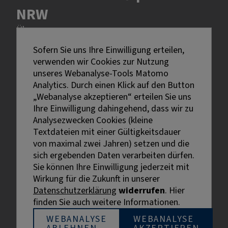
NRW
Über uns
Rechtliches
Sofern Sie uns Ihre Einwilligung erteilen,
verwenden wir Cookies zur Nutzung
unseres Webanalyse-Tools Matomo
Impressum
Analytics. Durch einen Klick auf den Button
Datenschutz
„Webanalyse akzeptieren“ erteilen Sie uns
Erklärung zur Barrierefreiheit
Ihre Einwilligung dahingehend, dass wir zu
Analysezwecken Cookies (kleine
Textdateien mit einer Gültigkeitsdauer
von maximal zwei Jahren) setzen und die
sich ergebenden Daten verarbeiten dürfen.
Sie können Ihre Einwilligung jederzeit mit
Externe Links sind mit dem Symbol
Wirkung für die Zukunft in unserer
gekennzeichnet.
Datenschutzerklärung
widerrufen
. Hier
Bei personenbezogenen Bezeichnungen wurde aus
finden Sie auch weitere Informationen.
Gründen der besseren Lesbarkeit die männliche
Bezeichnung gewählt. Gemeint sind stets alle
WEBANALYSE
WEBANALYSE