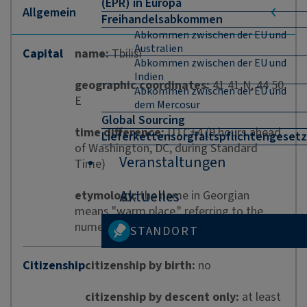
(EPR) in Europa
Freihandelsabkommen
Abkommen zwischen der EU und
Australien
Capital
name:
Tbilisi
Abkommen zwischen der EU und
Indien
geographic coordinates:
41 41 N, 44 50
Abkommen zwischen der EU und
E
dem Mercosur
Global Sourcing
time difference:
UTC+4 (9 hours ahead
Lieferkettensorgfaltspflichtengesetz
of Washington, DC, during Standard
Veranstaltungen
Time)
Aktuelles
etymology:
the name in Georgian
means "warm place," referring to the
numerous sulfuric hot springs in the area
STANDORT
Citizenship
citizenship by birth:
no
citizenship by descent only:
at least