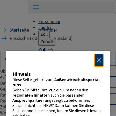
Entsendung
Länder
Startseite
Länder
Zoll
Russische Föderation (Russland)
Zurück
Zoll
Warenverkehr mit Drittländern
Allgemeines
Import
Übersicht
Hinweis
Export
Außenhandelsstatistik
Warenursprung und Präferenzen
Diese Seite gehört zum
Außenwirtschaftsportal
Daten & Fakten
Exportkontrolle
NRW
.
Geschäftspraxis
Geben Sie bitte Ihre
PLZ
ein, um neben den
Warenverkehr innerhalb der EU
Rating
regionalen Inhalten
auch die passenden
Allgemeines
Ansprechpartner
angezeigt zu bekommen.
Recht & Steuern
Intrahandelsstatistik
Sie sind nicht aus NRW? Dann können Sie diese
Zoll
Umsatzsteuer-
Seite dennoch besuchen, indem Sie diesen Hinweis
Identifikationsnummer
Weitere Kontakte
schließen.