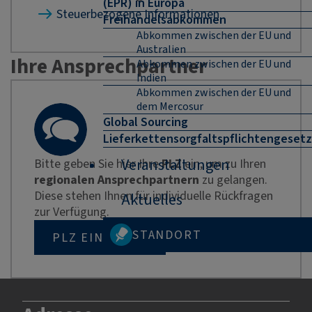
(EPR) in Europa
Steuerbezogene Informationen
Freihandelsabkommen
Abkommen zwischen der EU und
Australien
Ihre Ansprechpartner
Abkommen zwischen der EU und
Indien
Abkommen zwischen der EU und
dem Mercosur
Global Sourcing
Lieferkettensorgfaltspflichtengesetz
Veranstaltungen
Bitte geben Sie hier Ihre
PLZ
ein, um zu Ihren
regionalen Ansprechpartnern
zu gelangen.
Diese stehen Ihnen für individuelle Rückfragen
Aktuelles
zur Verfügung.
STANDORT
PLZ EINGEBEN