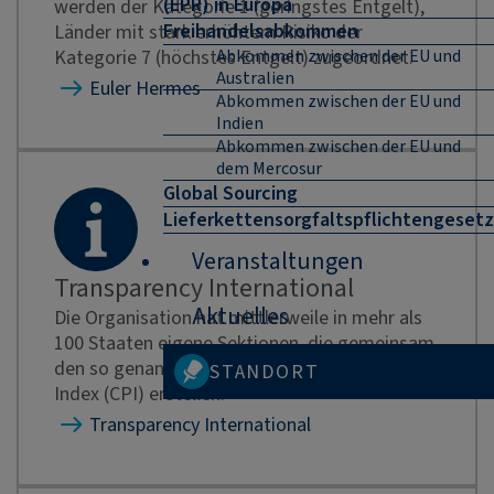
(EPR) in Europa
werden der Kategorie 1 (geringstes Entgelt),
Freihandelsabkommen
Länder mit stark erhöhtem Risiko der
Kategorie 7 (höchstes Entgelt) zugeordnet.
Abkommen zwischen der EU und
Australien
Euler Hermes
Abkommen zwischen der EU und
Indien
Abkommen zwischen der EU und
dem Mercosur
Global Sourcing
Lieferkettensorgfaltspflichtengesetz
Veranstaltungen
Transparency International
Aktuelles
Die Organisation hat mittlerweile in mehr als
100 Staaten eigene Sektionen, die gemeinsam
den so genannten TI Corruption Perceptions
STANDORT
Index (CPI) erstellen.
Transparency International