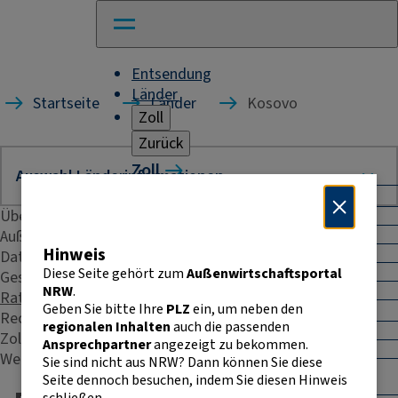
Entsendung
Länder
Startseite
Länder
Kosovo
Zoll
Zurück
Zoll
Warenverkehr mit Drittländern
Übersicht
Allgemeines
Import
Außenhandelsstatistik
Hinweis
Export
Daten & Fakten
Warenursprung und Präferenzen
Diese Seite gehört zum
Außenwirtschaftsportal
Geschäftspraxis
Exportkontrolle
NRW
.
Rating
Geben Sie bitte Ihre
PLZ
ein, um neben den
Warenverkehr innerhalb der EU
Recht & Steuern
regionalen Inhalten
auch die passenden
Allgemeines
Zoll
Ansprechpartner
angezeigt zu bekommen.
Intrahandelsstatistik
Weitere Kontakte
Sie sind nicht aus NRW? Dann können Sie diese
Umsatzsteuer-
Seite dennoch besuchen, indem Sie diesen Hinweis
Identifikationsnummer
schließen.