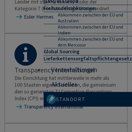
(EPR) in Europa
Länder mit stark erhöhtem Risiko der
Freihandelsabkommen
Kategorie 7 (höchstes Entgelt) zugeordnet.
Abkommen zwischen der EU und
Euler Hermes
Australien
Abkommen zwischen der EU und
Indien
Abkommen zwischen der EU und
dem Mercosur
Global Sourcing
Lieferkettensorgfaltspflichtengesetz
Transparency International
Veranstaltungen
Die Einrichtung hat mittlerweile in mehr als
Aktuelles
100 Staaten eigene Sektionen, die gemeinsam
den so genannten TI Corruption Perceptions
Index (CPI) erstellen.
STANDORT
Transparency International