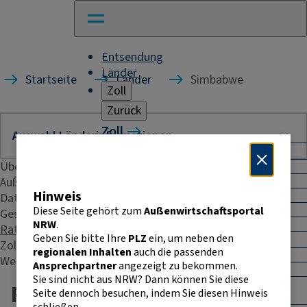
Entsendung
Länder
Startseite
Länder
Simbabwe
Zoll
Zurück
Zoll
Warenverkehr mit Drittländern
Übersicht
Allgemeines
Import
Außenhandelsstatistik
Hinweis
Export
Daten & Fakten
Warenursprung und Präferenzen
Diese Seite gehört zum
Außenwirtschaftsportal
Geschäftspraxis
Exportkontrolle
NRW
.
Rating
Geben Sie bitte Ihre
PLZ
ein, um neben den
Warenverkehr innerhalb der EU
Zoll
regionalen Inhalten
auch die passenden
Allgemeines
Weitere Kontakte
Ansprechpartner
angezeigt zu bekommen.
Intrahandelsstatistik
Sie sind nicht aus NRW? Dann können Sie diese
Umsatzsteuer-
Rating - Simbabwe
Seite dennoch besuchen, indem Sie diesen Hinweis
Identifikationsnummer
schließen.