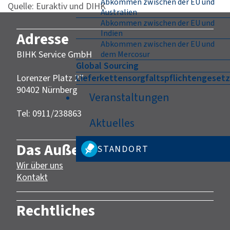
Abkommen zwischen der EU und
Quelle: Euraktiv und DIHK
Australien
Abkommen zwischen der EU und
Indien
Adresse
Abkommen zwischen der EU und
BIHK Service GmbH
dem Mercosur
Global Sourcing
Lorenzer Platz 27
Lieferkettensorgfaltspflichtengesetz
90402 Nürnberg‎‎
Veranstaltungen
Tel: 0911/238863
Aktuelles
Das Außenwirtschaftsportal
STANDORT
Wir über uns
Kontakt
Rechtliches